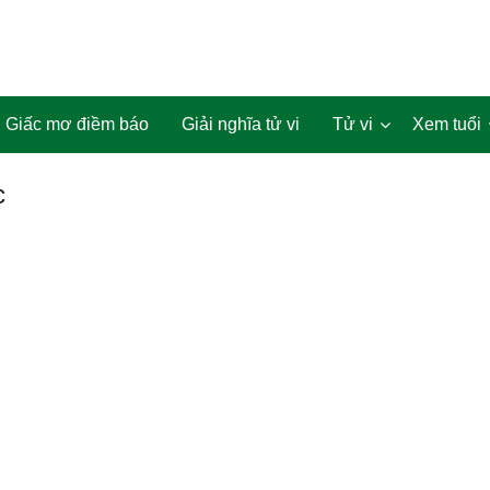
Giấc mơ điềm báo
Giải nghĩa tử vi
Tử vi
Xem tuổi
c