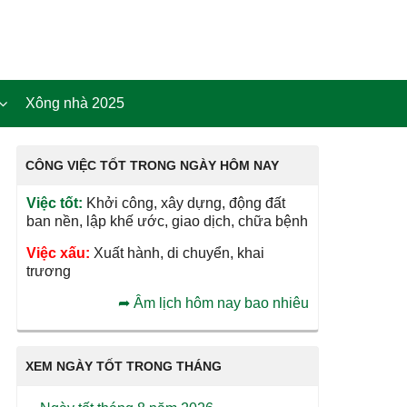
Xông nhà 2025
CÔNG VIỆC TỐT TRONG NGÀY HÔM NAY
Việc tốt:
Khởi công, xây dựng, động đất
ban nền, lập khế ước, giao dịch, chữa bệnh
Việc xấu:
Xuất hành, di chuyển, khai
trương
➦
Âm lịch hôm nay bao nhiêu
XEM NGÀY TỐT TRONG THÁNG