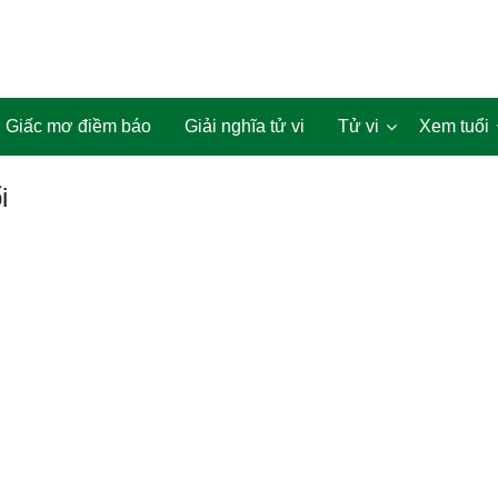
Giấc mơ điềm báo
Giải nghĩa tử vi
Tử vi
Xem tuổi
i