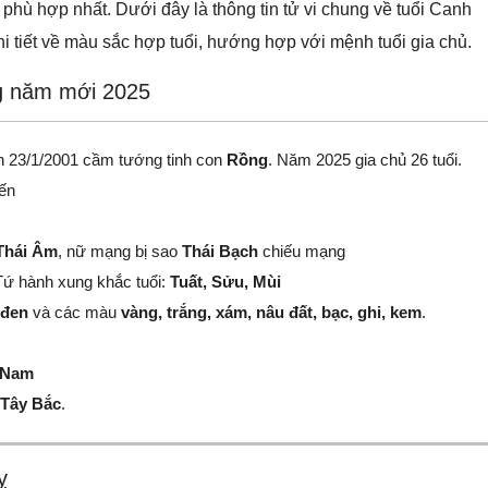
 phù hợp nhất. Dưới đây là thông tin tử vi chung về tuổi Canh
i tiết về màu sắc hợp tuổi, hướng hợp với mệnh tuổi gia chủ.
ng năm mới 2025
n 23/1/2001 cầm tướng tinh con
Rồng
. Năm 2025 gia chủ 26 tuổi.
ến
Thái Âm
, nữ mạng bị sao
Thái Bạch
chiếu mạng
ứ hành xung khắc tuổi:
Tuất, Sửu, Mùi
 đen
và các màu
vàng, trắng, xám, nâu đất, bạc, ghi, kem
.
 Nam
 Tây Bắc
.
ỵ