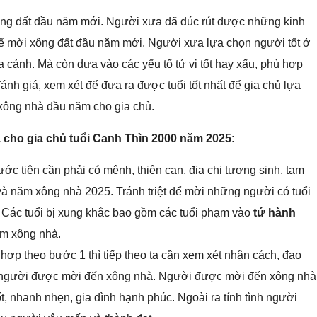
ông đất đầu năm mới. Người xưa đã đúc rút được những kinh
 để mời xông đất đầu năm mới. Người xưa lựa chọn người tốt ở
a cảnh. Mà còn dựa vào các yếu tố tử vi tốt hay xấu, phù hợp
nh giá, xem xét để đưa ra được tuổi tốt nhất để gia chủ lựa
 xông nhà đầu năm cho gia chủ.
 cho gia chủ tuổi Canh Thìn 2000 năm 2025
:
c tiên cần phải có mệnh, thiên can, địa chi tương sinh, tam
và năm xông nhà 2025. Tránh triệt để mời những người có tuổi
. Các tuổi bị xung khắc bao gồm các tuổi phạm vào
tứ hành
ăm xông nhà.
hợp theo bước 1 thì tiếp theo ta cần xem xét nhân cách, đạo
 của người được mời đến xông nhà. Người được mời đến xông nhà
t, nhanh nhẹn, gia đình hạnh phúc. Ngoài ra tính tình người