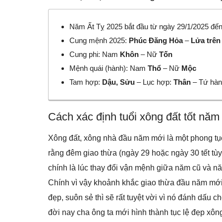
Năm Ất Tỵ 2025 bắt đầu từ ngày 29/1/2025 đến
Cung mệnh 2025:
Phúc Đăng Hỏa
–
Lửa trên
Cung phi: Nam
Khôn
– Nữ
Tốn
Mệnh quái (hành): Nam
Thổ
– Nữ
Mộc
Tam hợp:
Dậu, Sửu
– Lục hợp:
Thân
– Tứ hàn
Cách xác định tuổi xông đất tốt năm
Xông đất, xông nhà đầu năm mới là một phong tục,
rằng đêm giao thừa (ngày 29 hoặc ngày 30 tết tù
chính là lúc thay đổi vận mệnh giữa năm cũ và 
Chính vì vậy khoảnh khắc giao thừa đầu năm mới l
đẹp, suôn sẻ thì sẽ rất tuyệt vời vì nó đánh dấu
đời nay cha ông ta mới hình thành tục lệ đẹp xô