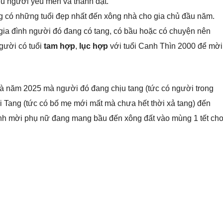
ều người yêu mến và thành đạt.
 có những tuổi đẹp nhất đến xông nhà cho gia chủ đầu năm.
ia đình người đó đang có tang, có bầu hoặc có chuyện nên
gười có tuổi
tam hợp
,
lục hợp
với tuổi Canh Thìn 2000 để mời
hà năm 2025 mà người đó đang chịu tang (tức có người trong
ại Tang (tức có bố mẹ mới mất mà chưa hết thời xả tang) đến
ánh mời phụ nữ đang mang bầu đến xông đất vào mùng 1 tết ch