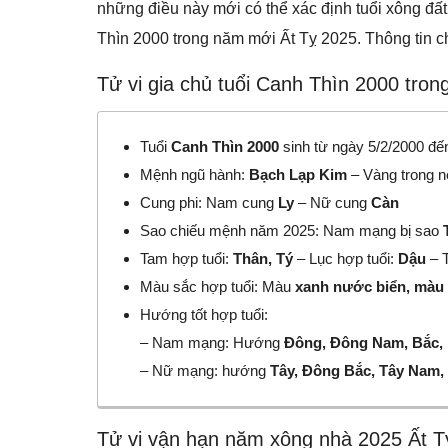
những điều này mới có thể xác định tuổi xông đất
Thìn 2000 trong năm mới Ất Tỵ 2025. Thông tin ch
Tử vi gia chủ tuổi Canh Thìn 2000 tro
Tuổi
Canh Thìn 2000
sinh từ ngày 5/2/2000 đế
Mệnh ngũ hành:
Bạch Lạp Kim
– Vàng trong n
Cung phi: Nam cung
Ly
– Nữ cung
Càn
Sao chiếu mệnh năm 2025: Nam mạng bị sao
Tam hợp tuổi:
Thân, Tý
– Lục hợp tuổi:
Dậu
– T
Màu sắc hợp tuổi: Màu
xanh nước biển, màu
Hướng tốt hợp tuổi:
– Nam mạng: Hướng
Đông, Đông Nam, Bắc,
– Nữ mạng: hướng
Tây, Đông Bắc, Tây Nam,
Tử vi vận hạn năm xông nhà 2025 Ất T