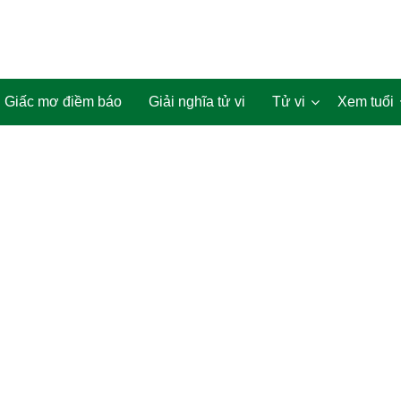
Giấc mơ điềm báo
Giải nghĩa tử vi
Tử vi
Xem tuổi