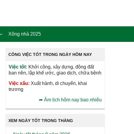
Xông nhà 2025
CÔNG VIỆC TỐT TRONG NGÀY HÔM NAY
Việc tốt:
Khởi công, xây dựng, động đất
ban nền, lập khế ước, giao dịch, chữa bệnh
Việc xấu:
Xuất hành, di chuyển, khai
trương
➦
Âm lịch hôm nay bao nhiêu
XEM NGÀY TỐT TRONG THÁNG