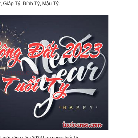
, Giáp Tý, Bính Tý, Mậu Tý.
ất mời xông năm 2023 hợp người tuổi Tý