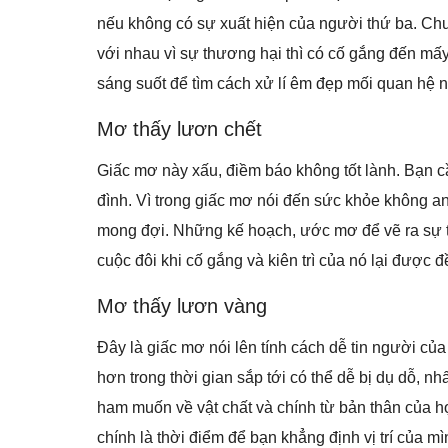
nếu không có sự xuất hiện của người thứ ba. Ch
với nhau vì sự thương hại thì có cố gắng đến mấ
sáng suốt để tìm cách xử lí êm đẹp mối quan hệ
Mơ thấy lươn chết
Giấc mơ này xấu, điềm báo không tốt lành. Bạn c
đình. Vì trong giấc mơ nói đến sức khỏe không 
mong đợi. Những kế hoạch, ước mơ để vẽ ra sự t
cuộc đôi khi cố gắng và kiên trì của nó lại được
Mơ thấy lươn vàng
Đây là giấc mơ nói lên tính cách dễ tin người củ
hơn trong thời gian sắp tới có thể dễ bị dụ dỗ, n
ham muốn về vật chất và chính từ bản thân của h
chính là thời điểm để bạn khẳng định vị trí của mì