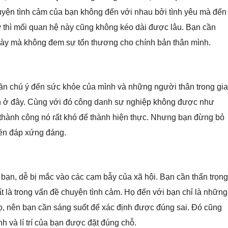
uyện tình cảm của bạn không đến với nhau bởi tình yêu mà đến
y thì mối quan hệ này cũng không kéo dài được lâu. Bạn cần
 này mà không đem sự tổn thương cho chính bản thân mình.
ần chú ý đến sức khỏe của mình và những người thân trong gia
an ở đây. Cùng với đó công danh sự nghiệp không được như
hành công nó rất khó để thành hiện thực. Nhưng bạn đừng bỏ
 đền đáp xứng đáng.
a bạn, dễ bị mắc vào các cạm bẫy của xã hội. Bạn cần thẩn trọng
hất là trong vấn đề chuyện tình cảm. Họ đến với bạn chỉ là những
ọ, nên bạn cần sáng suốt để xác định được đúng sai. Đó cũng
nh và lí trí của bạn được đặt đúng chỗ.