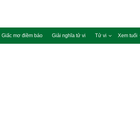
Giấc mơ điềm báo
Giải nghĩa tử vi
Tử vi
Xem tuổi