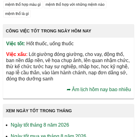
mệnh thổ hợp màu gì
mệnh thổ hợp với những mệnh nào
mệnh thổ là gì
CÔNG VIỆC TỐT TRONG NGÀY HÔM NAY
Việc tốt:
Hốt thuốc, uống thuốc
Việc xấu:
Lót giường đóng giường, cho vay, động thổ,
ban nền đắp nền, vẽ họa chụp ảnh, lên quan nhậm chức,
thừ kế chức tước hay sự nghiệp, nhập học, học kỹ nghệ,
nạp lễ cầu thân, vào làm hành chánh, nạp đơn dâng sớ,
đóng thọ dưỡng sanh
➦
Âm lịch hôm nay bao nhiêu
XEM NGÀY TỐT TRONG THÁNG
Ngày tốt tháng 8 năm 2026
Đóng quảng cáo ✕
Ngày tốt mua xe tháng 8 năm 2026