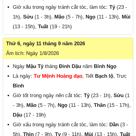
Giờ xấu trong ngày tránh cắt tóc, làm tóc:
Tý
(23 -
1h),
Sửu
(1 - 3h),
Mão
(5 - 7h),
Ngọ
(11 - 13h),
Mùi
(13 - 15h),
Tuất
(19 - 21h)
Thứ 6, ngày 11 tháng 9 năm 2026
Âm lịch: Ngày 1/8/2026
Ngày
Mậu Tý
tháng
Đinh Dậu
năm
Bính Ngọ
Là ngày:
Tư Mệnh Hoàng đạo
, Tiết
Bạch lộ
, Trực
Bình
Giờ tốt trong ngày nên cắt tóc:
Tý
(23 - 1h),
Sửu
(1
- 3h),
Mão
(5 - 7h),
Ngọ
(11 - 13h),
Thân
(15 - 17h),
Dậu
(17 - 19h)
Giờ xấu trong ngày tránh cắt tóc, làm tóc:
Dần
(3 -
5h),
Thìn
(7 - 9h),
Tỵ
(9 - 11h),
Mùi
(13 - 15h),
Tuất