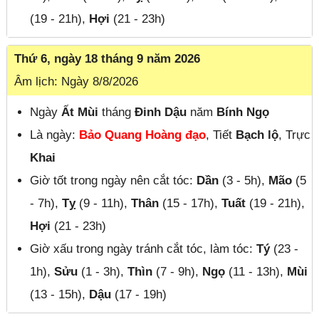
(19 - 21h),
Hợi
(21 - 23h)
Thứ 6, ngày 18 tháng 9 năm 2026
Âm lịch: Ngày 8/8/2026
Ngày
Ất Mùi
tháng
Đinh Dậu
năm
Bính Ngọ
Là ngày:
Bảo Quang Hoàng đạo
, Tiết
Bạch lộ
, Trực
Khai
Giờ tốt trong ngày nên cắt tóc:
Dần
(3 - 5h),
Mão
(5
- 7h),
Tỵ
(9 - 11h),
Thân
(15 - 17h),
Tuất
(19 - 21h),
Hợi
(21 - 23h)
Giờ xấu trong ngày tránh cắt tóc, làm tóc:
Tý
(23 -
1h),
Sửu
(1 - 3h),
Thìn
(7 - 9h),
Ngọ
(11 - 13h),
Mùi
(13 - 15h),
Dậu
(17 - 19h)