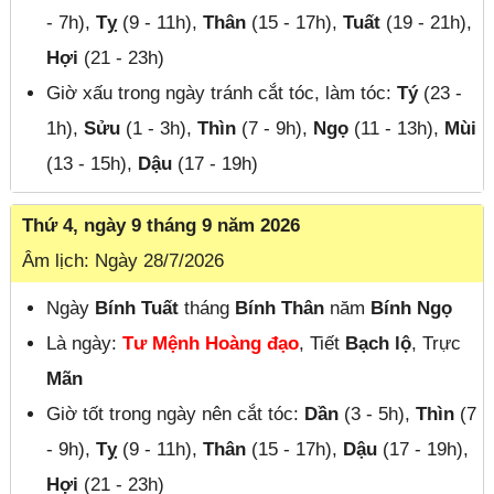
- 7h),
Tỵ
(9 - 11h),
Thân
(15 - 17h),
Tuất
(19 - 21h),
Hợi
(21 - 23h)
Giờ xấu trong ngày tránh cắt tóc, làm tóc:
Tý
(23 -
1h),
Sửu
(1 - 3h),
Thìn
(7 - 9h),
Ngọ
(11 - 13h),
Mùi
(13 - 15h),
Dậu
(17 - 19h)
Thứ 4, ngày 9 tháng 9 năm 2026
Âm lịch: Ngày 28/7/2026
Ngày
Bính Tuất
tháng
Bính Thân
năm
Bính Ngọ
Là ngày:
Tư Mệnh Hoàng đạo
, Tiết
Bạch lộ
, Trực
Mãn
Giờ tốt trong ngày nên cắt tóc:
Dần
(3 - 5h),
Thìn
(7
- 9h),
Tỵ
(9 - 11h),
Thân
(15 - 17h),
Dậu
(17 - 19h),
Hợi
(21 - 23h)