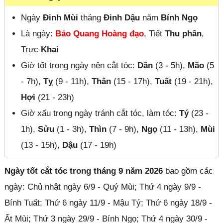
Ngày
Đinh Mùi
tháng
Đinh Dậu
năm
Bính Ngọ
Là ngày:
Bảo Quang Hoàng đạo
, Tiết
Thu phân
,
Trực
Khai
Giờ tốt trong ngày nên cắt tóc:
Dần
(3 - 5h),
Mão
(5
- 7h),
Tỵ
(9 - 11h),
Thân
(15 - 17h),
Tuất
(19 - 21h),
Hợi
(21 - 23h)
Giờ xấu trong ngày tránh cắt tóc, làm tóc:
Tý
(23 -
1h),
Sửu
(1 - 3h),
Thìn
(7 - 9h),
Ngọ
(11 - 13h),
Mùi
(13 - 15h),
Dậu
(17 - 19h)
Ngày tốt cắt tóc trong tháng 9 năm 2026
bao gồm các
ngày: Chủ nhật ngày 6/9 - Quý Mùi; Thứ 4 ngày 9/9 -
Bính Tuất; Thứ 6 ngày 11/9 - Mậu Tý; Thứ 6 ngày 18/9 -
Ất Mùi; Thứ 3 ngày 29/9 - Bính Ngọ; Thứ 4 ngày 30/9 -