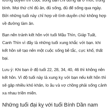
lương duyên thì cuộc sống bạn chỉ dừng lại ở mức trung
bình. Mọi thứ chỉ đủ ăn, đủ sống, đủ để sống qua ngày.
Bởi những tuổi này chỉ hợp về tình duyên chứ không hợp
về đường làm ăn.
Bạn nên tránh kết hôn với tuổi Mậu Thìn, Giáp Tuất,
Canh Thìn vì đây là những tuổi xung khắc với bạn. khi
kết hôn sẽ tạo nên một cuộc sống bê tắc, cực khổ, thất
bại.
Lưu ý: Khi bạn ở độ tuổi 22, 28, 34, 40, 46 thì không nên
kết hôn. Vì độ tuổi này là xung kỵ với bạn nếu kết hôn thì
sẽ gặp nhiều khó khăn, lo âu và vợ chồng phải sống cảnh
xa nhau triền miên.
Những tuổi đại kỵ với tuổi Bính Dần nam