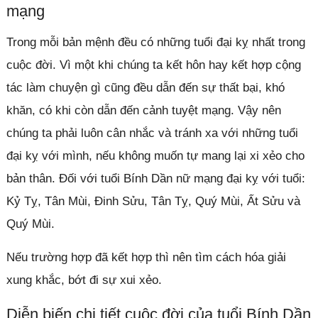
mạng
Trong mỗi bản mệnh đều có những tuổi đại kỵ nhất trong
cuộc đời. Vì một khi chúng ta kết hôn hay kết hợp cộng
tác làm chuyện gì cũng đều dẫn đến sự thất bại, khó
khăn, có khi còn dẫn đến cảnh tuyệt mạng. Vậy nên
chúng ta phải luôn cân nhắc và tránh xa với những tuổi
đại kỵ với mình, nếu không muốn tự mang lại xi xẻo cho
bản thân. Đối với tuổi Bính Dần nữ mạng đại kỵ với tuổi:
Kỷ Tỵ, Tân Mùi, Đinh Sửu, Tân Tỵ, Quý Mùi, Ất Sửu và
Quý Mùi.
Nếu trường hợp đã kết hợp thì nên tìm cách hóa giải
xung khắc, bớt đi sự xui xẻo.
Diễn biến chi tiết cuộc đời của tuổi Bính Dần