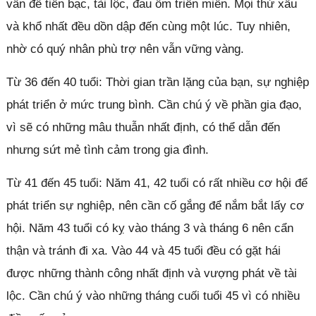
vấn đề tiền bạc, tài lộc, đau ốm triền miền. Mọi thứ xấu
và khổ nhất đều dồn dập đến cùng một lúc. Tuy nhiên,
nhờ có quý nhân phù trợ nên vẫn vững vàng.
Từ 36 đến 40 tuổi: Thời gian trần lặng của bạn, sự nghiệp
phát triển ở mức trung bình. Cần chú ý về phần gia đạo,
vì sẽ có những mâu thuẫn nhất định, có thể dẫn đến
nhưng sứt mẻ tình cảm trong gia đình.
Từ 41 đến 45 tuổi: Năm 41, 42 tuổi có rất nhiều cơ hội để
phát triển sự nghiệp, nên cần cố gắng để nắm bắt lấy cơ
hội. Năm 43 tuổi có kỵ vào tháng 3 và tháng 6 nên cẩn
thận và tránh đi xa. Vào 44 và 45 tuổi đều có gặt hái
được những thành công nhất định và vượng phát về tài
lộc. Cần chú ý vào những tháng cuối tuổi 45 vì có nhiều
Đóng quảng cáo ✕