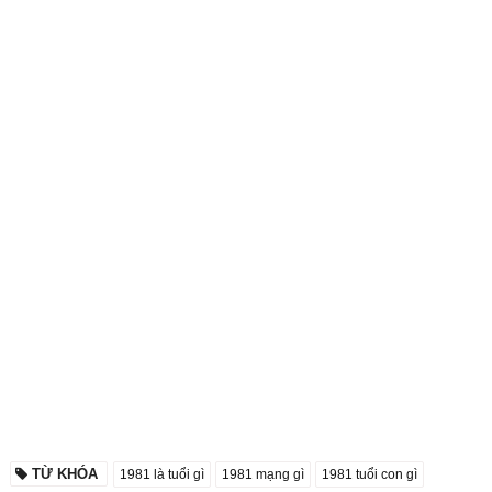
TỪ KHÓA
1981 là tuổi gì
1981 mạng gì
1981 tuổi con gì