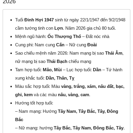
2026
Tuổi
Đinh Hợi 1947
sinh từ ngày 22/1/1947 đến 9/2/1948
cầm tướng tinh con
Lợn
. Năm 2026 gia chủ 80 tuổi.
Mệnh ngũ hành:
Ốc Thượng Thổ
– Đất nóc nhà
Cung phi: Nam cung
Cấn
– Nữ cung
Đoài
Sao chiếu mệnh năm 2026: Nam mạng bị sao
Thái Âm
,
nữ mạng bị sao
Thái Bạch
chiếu mạng
Tam hợp tuổi:
Mão, Mùi
– Lục hợp tuổi:
Dần
– Tứ hành
xung khắc tuổi:
Dần, Thân, Tỵ
Màu sắc hợp tuổi: Màu
vàng, trắng, xám, nâu đất, bạc,
ghi, kem
và các màu
nâu, vàng, cam
.
Hướng tốt hợp tuổi:
– Nam mạng: Hướng
Tây Nam, Tây Bắc, Tây, Đông
Bắc
– Nữ mạng: hướng
Tây Bắc, Tây Nam, Đông Bắc, Tây
.