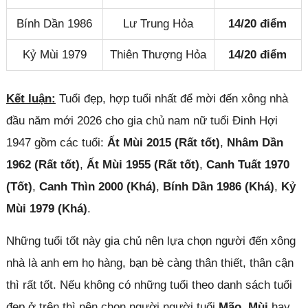
Bính Dần 1986
Lư Trung Hỏa
14/20 điểm
Kỷ Mùi 1979
Thiên Thượng Hỏa
14/20 điểm
Kết luận:
Tuổi đẹp, hợp tuổi nhất để mời đến xông nhà
đầu năm mới 2026 cho gia chủ nam nữ tuổi Đinh Hợi
1947 gồm các tuổi:
Ất Mùi 2015 (Rất tốt)
,
Nhâm Dần
1962 (Rất tốt)
,
Ất Mùi 1955 (Rất tốt)
,
Canh Tuất 1970
(Tốt)
,
Canh Thìn 2000 (Khá)
,
Bính Dần 1986 (Khá)
,
Kỷ
Mùi 1979 (Khá)
.
Những tuổi tốt này gia chủ nên lựa chọn người đến xông
nhà là anh em họ hàng, bạn bè càng thân thiết, thân cận
thì rất tốt. Nếu không có những tuổi theo danh sách tuổi
Đóng quảng cáo ✕
đẹp ở trên thì nên chọn người người tuổi
Mão, Mùi
hay