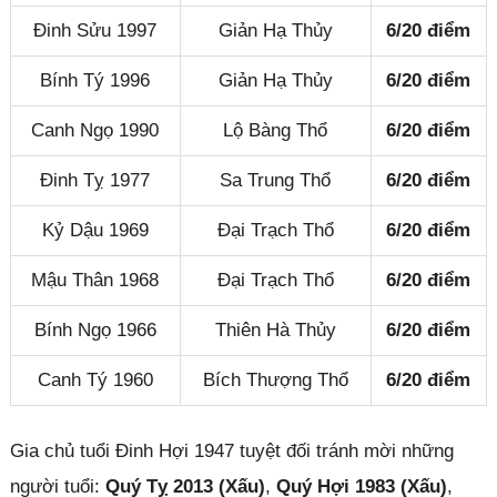
Đinh Sửu 1997
Giản Hạ Thủy
6/20 điểm
Bính Tý 1996
Giản Hạ Thủy
6/20 điểm
Canh Ngọ 1990
Lộ Bàng Thổ
6/20 điểm
Đinh Tỵ 1977
Sa Trung Thổ
6/20 điểm
Kỷ Dậu 1969
Đại Trạch Thổ
6/20 điểm
Mậu Thân 1968
Đại Trạch Thổ
6/20 điểm
Bính Ngọ 1966
Thiên Hà Thủy
6/20 điểm
Canh Tý 1960
Bích Thượng Thổ
6/20 điểm
Gia chủ tuổi Đinh Hợi 1947 tuyệt đối tránh mời những
người tuổi:
Quý Tỵ 2013 (Xấu)
,
Quý Hợi 1983 (Xấu)
,