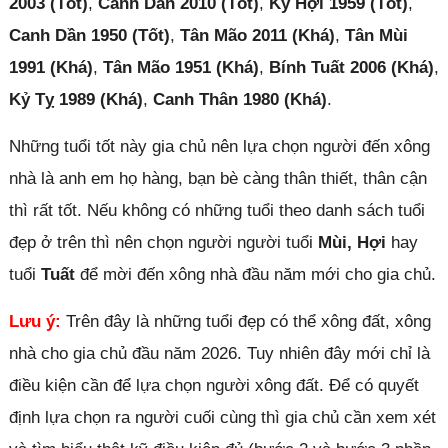
2003 (Tốt)
,
Canh Dần 2010 (Tốt)
,
Kỷ Hợi 1959 (Tốt)
,
Canh Dần 1950 (Tốt)
,
Tân Mão 2011 (Khá)
,
Tân Mùi
1991 (Khá)
,
Tân Mão 1951 (Khá)
,
Bính Tuất 2006 (Khá)
,
Kỷ Tỵ 1989 (Khá)
,
Canh Thân 1980 (Khá)
.
Những tuổi tốt này gia chủ nên lựa chọn người đến xông
nhà là anh em họ hàng, bạn bè càng thân thiết, thân cận
thì rất tốt. Nếu không có những tuổi theo danh sách tuổi
đẹp ở trên thì nên chọn người người tuổi
Mùi, Hợi
hay
tuổi
Tuất
để mời đến xông nhà đầu năm mới cho gia chủ.
Lưu ý:
Trên đây là những tuổi đẹp có thể xông đất, xông
nhà cho gia chủ đầu năm 2026. Tuy nhiên đây mới chỉ là
điều kiện cần để lựa chọn người xông đất. Để có quyết
định lựa chọn ra người cuối cùng thì gia chủ cần xem xét