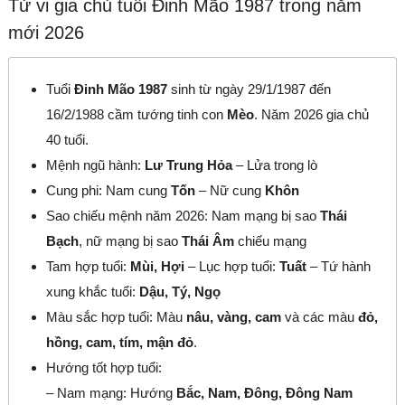
Tử vi gia chủ tuổi Đinh Mão 1987 trong năm
mới 2026
Tuổi
Đinh Mão 1987
sinh từ ngày 29/1/1987 đến
16/2/1988 cầm tướng tinh con
Mèo
. Năm 2026 gia chủ
40 tuổi.
Mệnh ngũ hành:
Lư Trung Hỏa
– Lửa trong lò
Cung phi: Nam cung
Tốn
– Nữ cung
Khôn
Sao chiếu mệnh năm 2026: Nam mạng bị sao
Thái
Bạch
, nữ mạng bị sao
Thái Âm
chiếu mạng
Tam hợp tuổi:
Mùi, Hợi
– Lục hợp tuổi:
Tuất
– Tứ hành
xung khắc tuổi:
Dậu, Tý, Ngọ
Màu sắc hợp tuổi: Màu
nâu, vàng, cam
và các màu
đỏ,
hồng, cam, tím, mận đỏ
.
Hướng tốt hợp tuổi:
– Nam mạng: Hướng
Bắc, Nam, Đông, Đông Nam