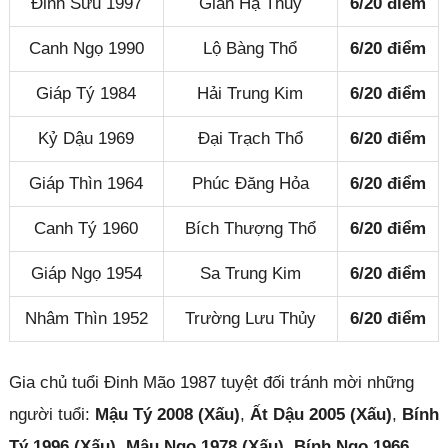
Đinh Sửu 1997
Giản Hạ Thủy
6/20 điểm
Canh Ngọ 1990
Lộ Bàng Thổ
6/20 điểm
Giáp Tý 1984
Hải Trung Kim
6/20 điểm
Kỷ Dậu 1969
Đại Trạch Thổ
6/20 điểm
Giáp Thìn 1964
Phúc Đăng Hỏa
6/20 điểm
Canh Tý 1960
Bích Thượng Thổ
6/20 điểm
Giáp Ngọ 1954
Sa Trung Kim
6/20 điểm
Nhâm Thìn 1952
Trường Lưu Thủy
6/20 điểm
Gia chủ tuổi Đinh Mão 1987 tuyệt đối tránh mời những
người tuổi:
Mậu Tý 2008 (Xấu)
,
Ất Dậu 2005 (Xấu)
,
Bính
Tý 1996 (Xấu)
,
Mậu Ngọ 1978 (Xấu)
,
Bính Ngọ 1966