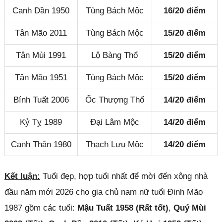
Canh Dần 1950
Tùng Bách Mộc
16/20 điểm
Tân Mão 2011
Tùng Bách Mộc
15/20 điểm
Tân Mùi 1991
Lộ Bàng Thổ
15/20 điểm
Tân Mão 1951
Tùng Bách Mộc
15/20 điểm
Bính Tuất 2006
Ốc Thượng Thổ
14/20 điểm
Kỷ Tỵ 1989
Đại Lâm Mộc
14/20 điểm
Canh Thân 1980
Thạch Lựu Mộc
14/20 điểm
Kết luận:
Tuổi đẹp, hợp tuổi nhất để mời đến xông nhà
đầu năm mới 2026 cho gia chủ nam nữ tuổi Đinh Mão
1987 gồm các tuổi:
Mậu Tuất 1958 (Rất tốt)
,
Quý Mùi
Đóng quảng cáo ✕