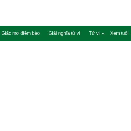
Giấc mơ điềm báo
Giải nghĩa tử vi
Tử vi
Xem tuổi