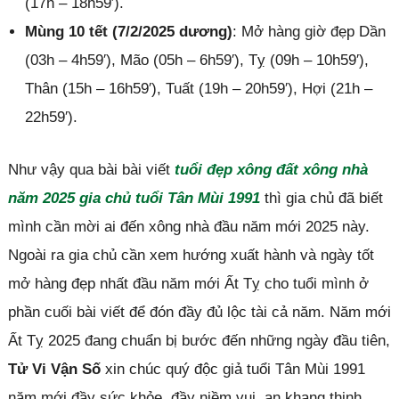
(17h – 18h59′).
Mùng 10 tết (7/2/2025 dương)
: Mở hàng giờ đẹp Dần
(03h – 4h59′), Mão (05h – 6h59′), Tỵ (09h – 10h59′),
Thân (15h – 16h59′), Tuất (19h – 20h59′), Hợi (21h –
22h59′).
Như vậy qua bài bài viết
tuổi đẹp xông đất xông nhà
năm 2025 gia chủ tuổi Tân Mùi 1991
thì gia chủ đã biết
mình cần mời ai đến xông nhà đầu năm mới 2025 này.
Ngoài ra gia chủ cần xem hướng xuất hành và ngày tốt
mở hàng đẹp nhất đầu năm mới Ất Tỵ cho tuổi mình ở
phần cuối bài viết để đón đầy đủ lộc tài cả năm. Năm mới
Ất Tỵ 2025 đang chuẩn bị bước đến những ngày đầu tiên,
Tử Vi Vận Số
xin chúc quý độc giả tuổi Tân Mùi 1991
năm mới đầy sức khỏe, đầy niềm vui, an khang thịnh