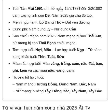
Tuổi
Tân Mùi 1991
sinh từ ngày 15/2/1991 đến 3/2/1992
cầm tướng tinh con
Dê
. Năm 2025 gia chủ 35 tuổi.
Mệnh ngũ hành:
Lộ Bàng Thổ
– Đất ven đường
Cung phi: Nam cung
Ly
– Nữ cung
Càn
Sao chiếu mệnh năm 2025: Nam mạng bị sao
Thái Âm
,
nữ mạng bị sao
Thái Bạch
chiếu mạng
Tam hợp tuổi:
Hợi, Mão
– Lục hợp tuổi:
Ngọ
– Tứ hành
xung khắc tuổi:
Thìn, Tuất, Sửu
Màu sắc hợp tuổi: Màu
vàng, trắng, xám, nâu đất, bạc,
ghi, kem
và các màu
nâu, vàng, cam
.
Hướng tốt hợp tuổi:
– Nam mạng: Hướng
Đông, Đông Nam, Bắc, Nam
– Nữ mạng: hướng
Tây, Đông Bắc, Tây Nam, Tây Bắc
.
Tử vi vận hạn năm xông nhà 2025 Ất Tỵ