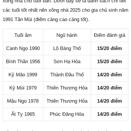
xông nhà cho tuổi bạn. Dưới đây sẽ là danh sách chi tiết
các tuổi tốt nhất nên xông nhà 2025 cho gia chủ sinh năm
1991 Tân Mùi (điểm càng cao càng tốt).
Tuổi âm
Ngũ hành
Điểm đánh giá
Canh Ngọ 1990
Lộ Bàng Thổ
15/20 điểm
Bính Thân 1956
Sơn Hạ Hỏa
15/20 điểm
Kỷ Mão 1999
Thành Đầu Thổ
14/20 điểm
Kỷ Mùi 1979
Thiên Thượng Hỏa
14/20 điểm
Mậu Ngọ 1978
Thiên Thượng Hỏa
14/20 điểm
Ất Tỵ 1965
Phúc Đăng Hỏa
14/20 điểm