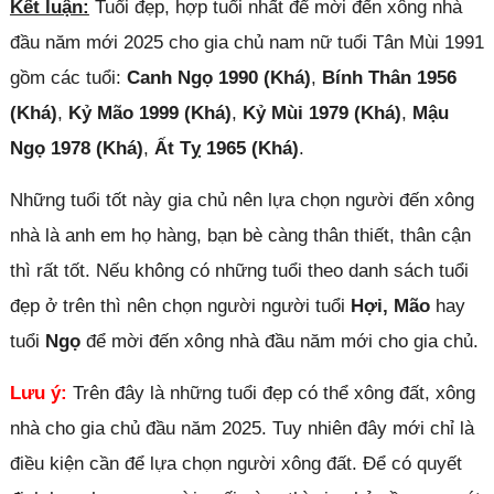
Kết luận:
Tuổi đẹp, hợp tuổi nhất để mời đến xông nhà
đầu năm mới 2025 cho gia chủ nam nữ tuổi Tân Mùi 1991
gồm các tuổi:
Canh Ngọ 1990 (Khá)
,
Bính Thân 1956
(Khá)
,
Kỷ Mão 1999 (Khá)
,
Kỷ Mùi 1979 (Khá)
,
Mậu
Ngọ 1978 (Khá)
,
Ất Tỵ 1965 (Khá)
.
Những tuổi tốt này gia chủ nên lựa chọn người đến xông
nhà là anh em họ hàng, bạn bè càng thân thiết, thân cận
thì rất tốt. Nếu không có những tuổi theo danh sách tuổi
đẹp ở trên thì nên chọn người người tuổi
Hợi, Mão
hay
tuổi
Ngọ
để mời đến xông nhà đầu năm mới cho gia chủ.
Lưu ý:
Trên đây là những tuổi đẹp có thể xông đất, xông
nhà cho gia chủ đầu năm 2025. Tuy nhiên đây mới chỉ là
điều kiện cần để lựa chọn người xông đất. Để có quyết
Đóng quảng cáo ✕