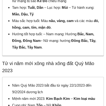
nữ mạng bị sao
Kế Đô
chiếu mạng
Tam hợp:
Tuất, Dần
– Lục hợp:
Mùi
– Tứ hành xung:
Mão, Dậu, Tý
Màu sắc hợp tuổi: Màu
nâu, vàng, cam
và các màu
đỏ,
hồng, cam, tím, mận đỏ
.
Hướng tốt hợp tuổi: – Nam mạng: Hướng
Bắc, Nam,
Đông, Đông Nam
– Nữ mạng: hướng
Đông Bắc, Tây,
Tây Bắc, Tây Nam
.
Tử vi năm mới xông nhà xông đất Quý Mão
2023
Năm Quý Mão 2023 bắt đầu từ ngày 22/1/2023 đến
9/2/2024 dương lịch
Mệnh năm mới 2023:
Kim Bạch Kim
–
Kim loại màu
Cung phi: Nam
Tốn
– Nữ
Khôn