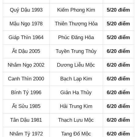
Quý Dậu 1993
Kiếm Phong Kim
5/20 điểm
Mậu Ngọ 1978
Thiên Thượng Hỏa
5/20 điểm
Giáp Thìn 1964
Phúc Đăng Hỏa
5/20 điểm
Ất Dậu 2005
Tuyền Trung Thủy
6/20 điểm
Nhâm Ngọ 2002
Dương Liễu Mộc
6/20 điểm
Canh Thìn 2000
Bạch Lạp Kim
6/20 điểm
Bính Tý 1996
Giản Hạ Thủy
6/20 điểm
Ất Sửu 1985
Hải Trung Kim
6/20 điểm
Tân Dậu 1981
Thạch Lựu Mộc
6/20 điểm
Nhâm Tý 1972
Tang Đố Mộc
6/20 điểm