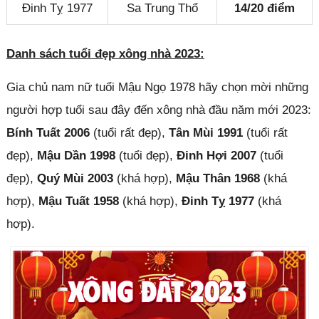
Đinh Tỵ 1977
Sa Trung Thổ
14/20 điểm
Danh sách tuổi đẹp xông nhà 2023:
Gia chủ nam nữ tuổi Mậu Ngọ 1978 hãy chọn mời những
người hợp tuổi sau đây đến xông nhà đầu năm mới 2023:
Bính Tuất 2006
(tuổi rất đẹp),
Tân Mùi 1991
(tuổi rất
đẹp),
Mậu Dần 1998
(tuổi đẹp),
Đinh Hợi 2007
(tuổi
đẹp),
Quý Mùi 2003
(khá hợp),
Mậu Thân 1968
(khá
hợp),
Mậu Tuất 1958
(khá hợp),
Đinh Tỵ 1977
(khá
hợp).