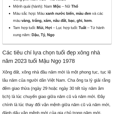
Mệnh quái (hành): Nam
Mộc
– Nữ
Thổ
Màu sắc hợp: Màu
xanh nước biển, màu đen
và các
màu
vàng, trắng, xám, nâu đất, bạc, ghi, kem
.
Tam hợp tuổi:
Mùi, Hợi
– Lục hợp tuổi:
Tuất
– Tứ hành
xung năm:
Dậu, Tý, Ngọ
Các tiêu chí lựa chọn tuổi đẹp xông nhà
năm 2023 tuổi Mậu Ngọ 1978
Xông đất, xông nhà đầu năm mới là một phong tục, tục lệ
lâu năm của người dân Việt Nam. Cha ông ta lý giải rằng
đêm giao thừa (ngày 29 hoặc ngày 30 tết tùy năm âm
lịch) là lúc chuyển giao giữa năm cũ và năm mới. Đây
chính là lúc thay đổi vận mệnh giữa năm cũ và năm mới,
đánh dấu vận mệnh mới của gia chủ trong năm mới.