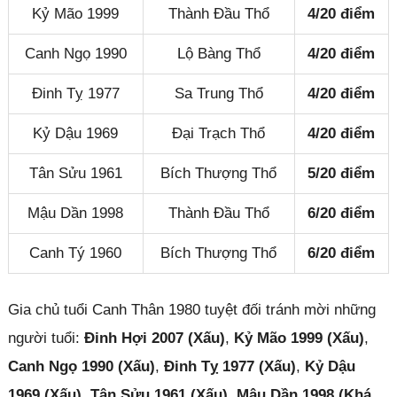
Kỷ Mão 1999
Thành Đầu Thổ
4/20 điểm
Canh Ngọ 1990
Lộ Bàng Thổ
4/20 điểm
Đinh Tỵ 1977
Sa Trung Thổ
4/20 điểm
Kỷ Dậu 1969
Đại Trạch Thổ
4/20 điểm
Tân Sửu 1961
Bích Thượng Thổ
5/20 điểm
Mậu Dần 1998
Thành Đầu Thổ
6/20 điểm
Canh Tý 1960
Bích Thượng Thổ
6/20 điểm
Gia chủ tuổi Canh Thân 1980 tuyệt đối tránh mời những
người tuổi:
Đinh Hợi 2007 (Xấu)
,
Kỷ Mão 1999 (Xấu)
,
Canh Ngọ 1990 (Xấu)
,
Đinh Tỵ 1977 (Xấu)
,
Kỷ Dậu
1969 (Xấu)
,
Tân Sửu 1961 (Xấu)
,
Mậu Dần 1998 (Khá