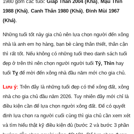
1980 gồm các tuổi:
Giáp Thân 2004 (Khá)
,
Mậu Thìn
1988 (Khá)
,
Canh Thân 1980 (Khá)
,
Đinh Mùi 1967
(Khá)
.
Những tuổi tốt này gia chủ nên lựa chọn người đến xông
nhà là anh em họ hàng, bạn bè càng thân thiết, thân cận
thì rất tốt. Nếu không có những tuổi theo danh sách tuổi
đẹp ở trên thì nên chọn người người tuổi
Tý, Thìn
hay
tuổi
Tỵ
để mời đến xông nhà đầu năm mới cho gia chủ.
Lưu ý:
Trên đây là những tuổi đẹp có thể xông đất, xông
nhà cho gia chủ đầu năm 2026. Tuy nhiên đây mới chỉ là
điều kiện cần để lựa chọn người xông đất. Để có quyết
định lựa chọn ra người cuối cùng thì gia chủ cần xem xét
và tìm hiểu thật kỹ điều kiện đủ (bước 2 và bước 3 phần
Đóng quảng cáo ✕