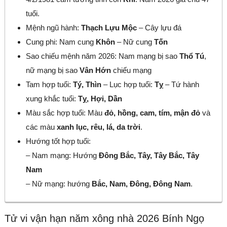
tuổi.
Mệnh ngũ hành:
Thạch Lựu Mộc
– Cây lựu đá
Cung phi: Nam cung
Khôn
– Nữ cung
Tốn
Sao chiếu mệnh năm 2026: Nam mạng bị sao
Thổ Tú
,
nữ mạng bị sao
Vân Hớn
chiếu mạng
Tam hợp tuổi:
Tý, Thìn
– Lục hợp tuổi:
Tỵ
– Tứ hành
xung khắc tuổi:
Tỵ, Hợi, Dần
Màu sắc hợp tuổi: Màu
đỏ, hồng, cam, tím, mận đỏ
và
các màu
xanh lục, rêu, lá, da trời
.
Hướng tốt hợp tuổi:
– Nam mạng: Hướng
Đông Bắc, Tây, Tây Bắc, Tây
Nam
– Nữ mạng: hướng
Bắc, Nam, Đông, Đông Nam
.
Tử vi vận hạn năm xông nhà 2026 Bính Ngọ