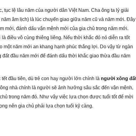
 tục lệ lâu năm của người dân Việt Nam. Cha ông ta lý giải
y năm âm lịch) là lúc chuyển giao giữa năm cũ và năm mới. Đây
năm mới, đánh dấu vận mệnh mới của gia chủ trong năm mới.
à điều vô cùng thiêng liêng. Nếu thời khắc đó nó diễn ra tốt
 cho một năm mới an khang hạnh phúc thắng lợi. Do vậy từ ngàn
ng đất đầu năm mới để đánh dấu thời khắc giao thừa đầu năm
ết đầu tiên, dù trẻ con hay người lớn chính là
người xông đấ
 xông nhà chính là người sẽ ảnh hưởng sâu sắc đến vận mệnh,
 chủ trong năm đó. Như vậy việc lựa chọn được tuổi tốt để mời
ng nên gia chủ phải lựa chọn tuổi kỹ càng.