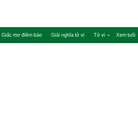
Giấc mơ điềm báo
Giải nghĩa tử vi
Tử vi
Xem tuổi