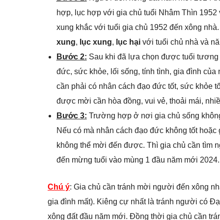
hợp, lục hợp với gia chủ tuổi Nhâm Thìn 1952 
xung khắc với tuổi gia chủ 1952 đến xông nhà
xung
,
lục xung
,
lục hại
với tuổi chủ nhà và n
Bước 2:
Sau khi đã lựa chọn được tuổi tương 
đức, sức khỏe, lối sống, tính tình, gia đình
cần phải có nhân cách đạo đức tốt, sức khỏe tố
được mời cần hòa đồng, vui vẻ, thoải mái, nhi
Bước 3:
Trường hợp ở nơi gia chủ sống không
Nếu có mà nhân cách đạo đức không tốt hoặc g
không thể mời đến được. Thì gia chủ cần tìm n
đến mừng tuổi vào mùng 1 đầu năm mới 2024.
Chú ý
: Gia chủ cần tránh mời người đến xông n
gia đình mất). Kiêng cự nhất là tránh người có Đ
xông đất đầu năm mới. Đồng thời gia chủ cần tr