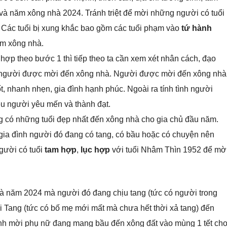
và năm xông nhà 2024. Tránh triệt để mời những người có tuổi
. Các tuổi bị xung khắc bao gồm các tuổi phạm vào
tứ hành
ăm xông nhà.
hợp theo bước 1 thì tiếp theo ta cần xem xét nhân cách, đạo
 của người được mời đến xông nhà. Người được mời đến xông nhà
t, nhanh nhẹn, gia đình hạnh phúc. Ngoài ra tính tình người
ều người yêu mến và thành đạt.
 có những tuổi đẹp nhất đến xông nhà cho gia chủ đầu năm.
ia đình người đó đang có tang, có bầu hoặc có chuyện nên
gười có tuổi
tam hợp
,
lục hợp
với tuổi Nhâm Thìn 1952 để mờ
hà năm 2024 mà người đó đang chịu tang (tức có người trong
ại Tang (tức có bố mẹ mới mất mà chưa hết thời xả tang) đến
ánh mời phụ nữ đang mang bầu đến xông đất vào mùng 1 tết ch