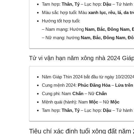
Tam hợp:
Thân, Tý
– Lục hợp:
Dậu
– Tứ hành
Màu sắc hợp tuổi: Màu
xanh lục, rêu, lá, da tr
Hướng tốt hợp tuổi:
– Nam mạng: Hướng
Nam, Bắc, Đông Nam, 
– Nữ mạng: hướng
Nam, Bắc, Đông Nam, Đ
Tử vi vận hạn năm xông nhà 2024 Giáp
Năm Giáp Thìn 2024 bắt đầu từ ngày 10/2/2024
Cung mệnh 2024:
Phúc Đăng Hỏa
–
Lửa trên
Cung phi: Nam
Chấn
– Nữ
Chấn
Mệnh quái (hành): Nam
Mộc
– Nữ
Mộc
Tam hợp:
Thân, Tý
– Lục hợp:
Dậu
– Tứ hành
Tiêu chí xác định tuổi xông đất nă