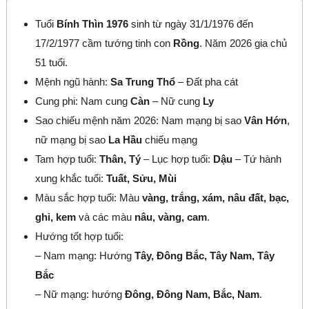
Tuổi
Bính Thìn 1976
sinh từ ngày 31/1/1976 đến
17/2/1977 cầm tướng tinh con
Rồng
. Năm 2026 gia chủ
51 tuổi.
Mệnh ngũ hành:
Sa Trung Thổ
– Đất pha cát
Cung phi: Nam cung
Càn
– Nữ cung
Ly
Sao chiếu mệnh năm 2026: Nam mạng bị sao
Vân Hớn
,
nữ mạng bị sao
La Hầu
chiếu mạng
Tam hợp tuổi:
Thân, Tý
– Lục hợp tuổi:
Dậu
– Tứ hành
xung khắc tuổi:
Tuất, Sửu, Mùi
Màu sắc hợp tuổi: Màu
vàng, trắng, xám, nâu đất, bạc,
ghi, kem
và các màu
nâu, vàng, cam
.
Hướng tốt hợp tuổi:
– Nam mạng: Hướng
Tây, Đông Bắc, Tây Nam, Tây
Bắc
– Nữ mạng: hướng
Đông, Đông Nam, Bắc, Nam
.