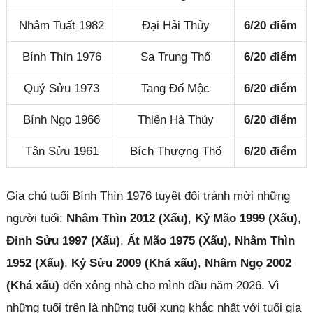
Nhâm Tuất 1982
Đại Hải Thủy
6/20 điểm
Bính Thìn 1976
Sa Trung Thổ
6/20 điểm
Quý Sửu 1973
Tang Đố Mộc
6/20 điểm
Bính Ngọ 1966
Thiên Hà Thủy
6/20 điểm
Tân Sửu 1961
Bích Thượng Thổ
6/20 điểm
Gia chủ tuổi Bính Thìn 1976 tuyệt đối tránh mời những
người tuổi:
Nhâm Thìn 2012 (Xấu)
,
Kỷ Mão 1999 (Xấu)
,
Đinh Sửu 1997 (Xấu)
,
Ất Mão 1975 (Xấu)
,
Nhâm Thìn
1952 (Xấu)
,
Kỷ Sửu 2009 (Khá xấu)
,
Nhâm Ngọ 2002
(Khá xấu)
đến xông nhà cho mình đầu năm 2026. Vì
những tuổi trên là những tuổi xung khắc nhất với tuổi gia