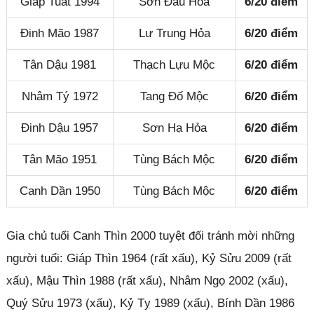
Giáp Tuất 1994
Sơn Đầu Hỏa
6/20 điểm
Đinh Mão 1987
Lư Trung Hỏa
6/20 điểm
Tân Dậu 1981
Thạch Lựu Mộc
6/20 điểm
Nhâm Tý 1972
Tang Đố Mộc
6/20 điểm
Đinh Dậu 1957
Sơn Hạ Hỏa
6/20 điểm
Tân Mão 1951
Tùng Bách Mộc
6/20 điểm
Canh Dần 1950
Tùng Bách Mộc
6/20 điểm
Gia chủ tuổi Canh Thìn 2000 tuyệt đối tránh mời những
người tuổi: Giáp Thìn 1964 (rất xấu), Kỷ Sửu 2009 (rất
xấu), Mậu Thìn 1988 (rất xấu), Nhâm Ngọ 2002 (xấu),
Quý Sửu 1973 (xấu), Kỷ Tỵ 1989 (xấu), Bính Dần 1986