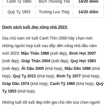
Canh Tý 1960
Bích Thượng Thổ
14/20 điểm
Quý Tỵ 1953
Trường Lưu Thủy
14/20 điểm
Danh sách tuổi đẹp xông nhà 2023:
Gia chủ nam nữ tuổi Canh Thìn 2000 hãy chọn mời
những người hợp tuổi sau đây đến xông nhà đầu năm
mới 2023:
Mậu Thân 1968
(tuổi đẹp),
Đinh Hợi 2007
(tuổi đẹp),
Giáp Thân 2004
(tuổi đẹp),
Quý Hợi 1983
(tuổi đẹp),
Ất Dậu 2005
(khá hợp),
Mậu Dần 1998
(khá
hợp),
Quý Tỵ 2013
(khá hợp),
Đinh Tỵ 1977
(khá hợp),
Giáp Dần 1974
(khá hợp),
Canh Tý 1960
(khá hợp),
Quý
Tỵ 1953
(khá hợp).
Những tuổi tốt tuổi đẹp trên gia chủ nên lựa chọn người