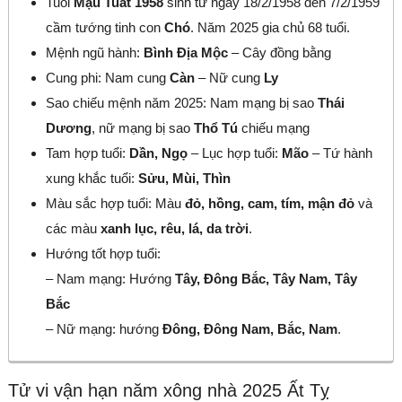
Tuổi
Mậu Tuất 1958
sinh từ ngày 18/2/1958 đến 7/2/1959
cầm tướng tinh con
Chó
. Năm 2025 gia chủ 68 tuổi.
Mệnh ngũ hành:
Bình Địa Mộc
– Cây đồng bằng
Cung phi: Nam cung
Càn
– Nữ cung
Ly
Sao chiếu mệnh năm 2025: Nam mạng bị sao
Thái
Dương
, nữ mạng bị sao
Thổ Tú
chiếu mạng
Tam hợp tuổi:
Dần, Ngọ
– Lục hợp tuổi:
Mão
– Tứ hành
xung khắc tuổi:
Sửu, Mùi, Thìn
Màu sắc hợp tuổi: Màu
đỏ, hồng, cam, tím, mận đỏ
và
các màu
xanh lục, rêu, lá, da trời
.
Hướng tốt hợp tuổi:
– Nam mạng: Hướng
Tây, Đông Bắc, Tây Nam, Tây
Bắc
– Nữ mạng: hướng
Đông, Đông Nam, Bắc, Nam
.
Tử vi vận hạn năm xông nhà 2025 Ất Tỵ