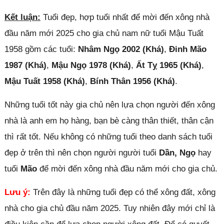
Kết luận:
Tuổi đẹp, hợp tuổi nhất để mời đến xông nhà
đầu năm mới 2025 cho gia chủ nam nữ tuổi Mậu Tuất
1958 gồm các tuổi:
Nhâm Ngọ 2002 (Khá)
,
Đinh Mão
1987 (Khá)
,
Mậu Ngọ 1978 (Khá)
,
Ất Tỵ 1965 (Khá)
,
Mậu Tuất 1958 (Khá)
,
Bính Thân 1956 (Khá)
.
Những tuổi tốt này gia chủ nên lựa chọn người đến xông
nhà là anh em họ hàng, bạn bè càng thân thiết, thân cận
thì rất tốt. Nếu không có những tuổi theo danh sách tuổi
đẹp ở trên thì nên chọn người người tuổi
Dần, Ngọ
hay
tuổi
Mão
để mời đến xông nhà đầu năm mới cho gia chủ.
Lưu ý:
Trên đây là những tuổi đẹp có thể xông đất, xông
nhà cho gia chủ đầu năm 2025. Tuy nhiên đây mới chỉ là
Đóng quảng cáo ✕