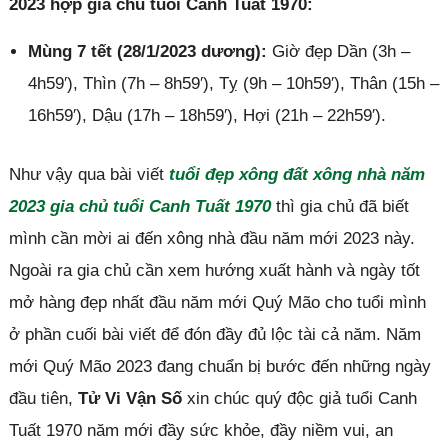
2023 hợp gia chủ tuổi Canh Tuất 1970:
Mùng 7 tết (28/1/2023 dương):
Giờ đẹp Dần (3h –
4h59′), Thìn (7h – 8h59′), Tỵ (9h – 10h59′), Thân (15h –
16h59′), Dậu (17h – 18h59′), Hợi (21h – 22h59′).
Như vậy qua bài viết
tuổi đẹp xông đất xông nhà năm
2023 gia chủ tuổi Canh Tuất 1970
thì gia chủ đã biết
mình cần mời ai đến xông nhà đầu năm mới 2023 này.
Ngoài ra gia chủ cần xem hướng xuất hành và ngày tốt
mở hàng đẹp nhất đầu năm mới Quý Mão cho tuổi mình
ở phần cuối bài viết để đón đầy đủ lộc tài cả năm. Năm
mới Quý Mão 2023 đang chuẩn bị bước đến những ngày
đầu tiên,
Tử Vi Vận Số
xin chúc quý độc giả tuổi Canh
Tuất 1970 năm mới đầy sức khỏe, đầy niềm vui, an