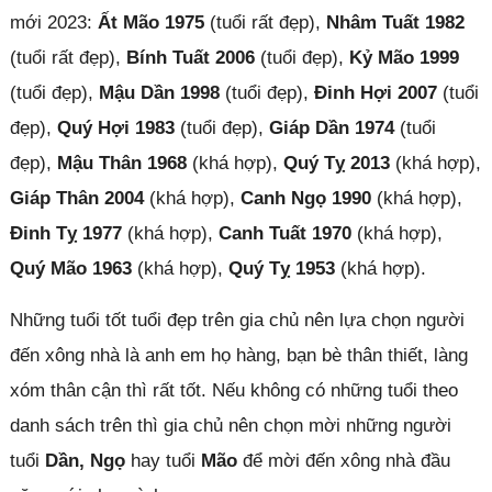
mới 2023:
Ất Mão 1975
(tuổi rất đẹp),
Nhâm Tuất 1982
(tuổi rất đẹp),
Bính Tuất 2006
(tuổi đẹp),
Kỷ Mão 1999
(tuổi đẹp),
Mậu Dần 1998
(tuổi đẹp),
Đinh Hợi 2007
(tuổi
đẹp),
Quý Hợi 1983
(tuổi đẹp),
Giáp Dần 1974
(tuổi
đẹp),
Mậu Thân 1968
(khá hợp),
Quý Tỵ 2013
(khá hợp),
Giáp Thân 2004
(khá hợp),
Canh Ngọ 1990
(khá hợp),
Đinh Tỵ 1977
(khá hợp),
Canh Tuất 1970
(khá hợp),
Quý Mão 1963
(khá hợp),
Quý Tỵ 1953
(khá hợp).
Những tuổi tốt tuổi đẹp trên gia chủ nên lựa chọn người
đến xông nhà là anh em họ hàng, bạn bè thân thiết, làng
xóm thân cận thì rất tốt. Nếu không có những tuổi theo
danh sách trên thì gia chủ nên chọn mời những người
tuổi
Dần, Ngọ
hay tuổi
Mão
để mời đến xông nhà đầu