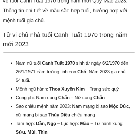
về tuổi Canh Tuất 1970 trong năm mới Quý Mão 2023.
Thông tin chi tiết về màu sắc hợp tuổi, hướng hợp với
mệnh tuổi gia chủ.
Tử vi chủ nhà tuổi Canh Tuất 1970 trong năm
mới 2023
Nam nữ tuổi
Canh Tuất 1970
sinh từ ngày 6/2/1970 đến
26/1/1971 cầm tướng tinh con
Chó
. Năm 2023 gia chủ
54 tuổi.
Mệnh ngũ hành:
Thoa Xuyến Kim
– Trang sức quý
Cung phi: Nam cung
Chấn
– Nữ cung
Chấn
Sao chiếu mệnh năm 2023: Nam mạng bị sao
Mộc Đức
,
nữ mạng bị sao
Thủy Diệu
chiếu mạng
Tam hợp:
Dần, Ngọ
– Lục hợp:
Mão
– Tứ hành xung:
Sửu, Mùi, Thìn