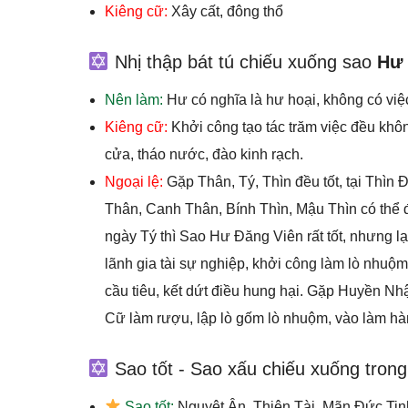
Kiêng cữ:
Xây cất, đông thổ
Nhị thập bát tú chiếu xuống sao
Hư
Nên làm:
Hư có nghĩa là hư hoại, không có việ
Kiêng cữ:
Khởi công tạo tác trăm việc đều khôn
cửa, tháo nước, đào kinh rạch.
Ngoại lệ:
Gặp Thân, Tý, Thìn đều tốt, tại Thìn
Thân, Canh Thân, Bính Thìn, Mậu Thìn có thể đ
ngày Tý thì Sao Hư Đăng Viên rất tốt, nhưng l
lãnh gia tài sự nghiệp, khởi công làm lò nhuộ
cầu tiêu, kết dứt điều hung hại. Gặp Huyền Nhậ
Cữ làm rượu, lập lò gốm lò nhuộm, vào làm hành
Sao tốt - Sao xấu chiếu xuống tron
Sao tốt:
Nguyệt Ân, Thiên Tài, Mãn Đức Tin