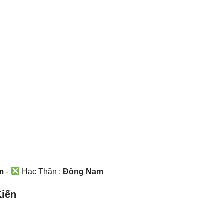
m
-
Hạc Thần :
Đông Nam
Kiến