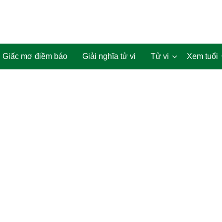
Giấc mơ điềm báo
Giải nghĩa tử vi
Tử vi
Xem tuổi