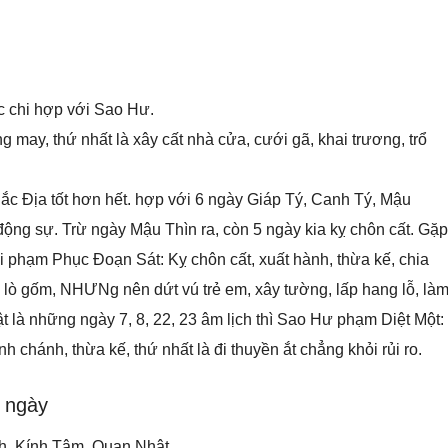
c chi hợp với Sao Hư.
g may, thứ nhất là xây cất nhà cửa, cưới gã, khai trương, trổ
 Đắc Địa tốt hơn hết. hợp với 6 ngày Giáp Tý, Canh Tý, Mậu
ộng sự. Trừ ngày Mậu Thìn ra, còn 5 ngày kia kỵ chôn cất. Gặp
ại phạm Phục Đoạn Sát: Kỵ chôn cất, xuất hành, thừa kế, chia
m lò gốm, NHƯNg nên dứt vú trẻ em, xây tường, lấp hang lỗ, là
t là những ngày 7, 8, 22, 23 âm lịch thì Sao Hư phạm Diệt Một:
 chánh, thừa kế, thứ nhất là đi thuyền ắt chẳng khỏi rủi ro.
g ngày
h, Kính Tâm, Quan Nhật