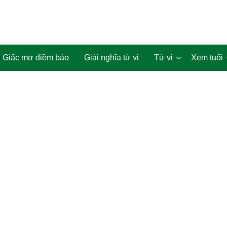
Giấc mơ điềm báo
Giải nghĩa tử vi
Tử vi
Xem tuổi