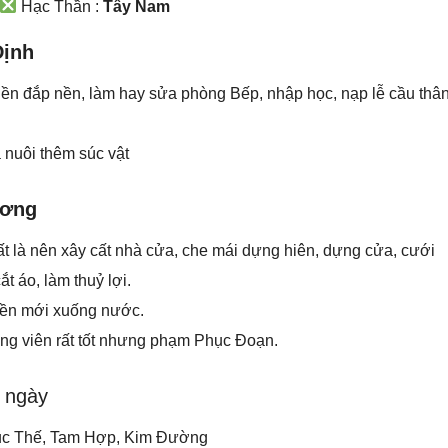
Hạc Thần :
Tây Nam
Định
nền đắp nền, làm hay sửa phòng Bếp, nhập học, nạp lễ cầu thân
 nuôi thêm súc vật
ương
nhất là nên xây cất nhà cửa, che mái dựng hiên, dựng cửa, cưới
ắt áo, làm thuỷ lợi.
yền mới xuống nước.
ăng viên rất tốt nhưng phạm Phục Đoạn.
g ngày
ục Thế, Tam Hợp, Kim Đường