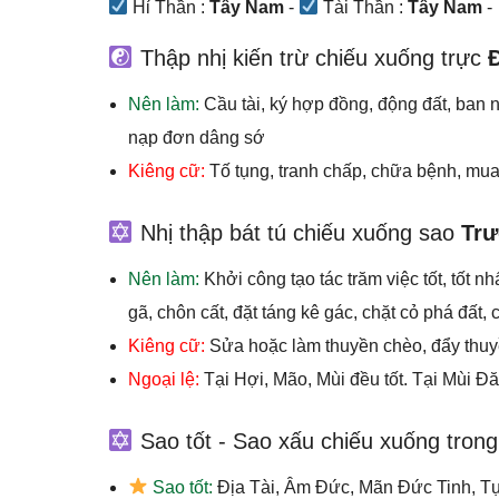
Hỉ Thần :
Tây Nam
-
Tài Thần :
Tây Nam
-
Thập nhị kiến trừ chiếu xuống trực
Nên làm:
Cầu tài, ký hợp đồng, động đất, ban 
nạp đơn dâng sớ
Kiêng cữ:
Tố tụng, tranh chấp, chữa bệnh, mua
Nhị thập bát tú chiếu xuống sao
Tr
Nên làm:
Khởi công tạo tác trăm việc tốt, tốt 
gã, chôn cất, đặt táng kê gác, chặt cỏ phá đất, c
Kiêng cữ:
Sửa hoặc làm thuyền chèo, đẩy thu
Ngoại lệ:
Tại Hợi, Mão, Mùi đều tốt. Tại Mùi Đ
Sao tốt - Sao xấu chiếu xuống tron
Sao tốt:
Địa Tài, Âm Đức, Mãn Đức Tinh, T