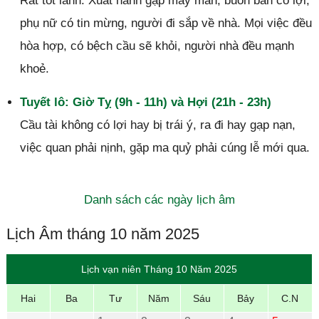
Rất tốt lành. Xuất hành gặp may mắn, buôn bán có lợi,
phụ nữ có tin mừng, người đi sắp về nhà. Mọi việc đều
hòa hợp, có bệch cầu sẽ khỏi, người nhà đều mạnh
khoẻ.
Tuyết lô: Giờ Tỵ (9h - 11h) và Hợi (21h - 23h)
Cầu tài không có lợi hay bị trái ý, ra đi hay gạp nạn,
việc quan phải nịnh, gặp ma quỷ phải cúng lễ mới qua.
Danh sách các ngày lịch âm
Lịch Âm tháng 10 năm 2025
Lịch vạn niên Tháng 10 Năm 2025
Hai
Ba
Tư
Năm
Sáu
Bảy
C.N