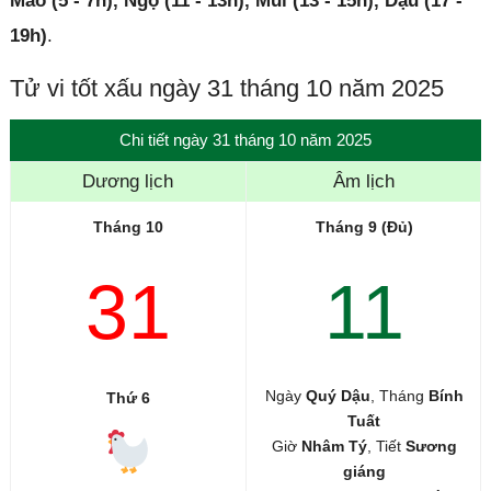
Mão (5 - 7h), Ngọ (11 - 13h), Mùi (13 - 15h), Dậu (17 -
19h)
.
Tử vi tốt xấu ngày 31 tháng 10 năm 2025
Chi tiết ngày 31 tháng 10 năm 2025
Dương lịch
Âm lịch
Tháng 10
Tháng 9 (Đủ)
31
11
Ngày
Quý Dậu
, Tháng
Bính
Thứ 6
Tuất
Giờ
Nhâm Tý
, Tiết
Sương
giáng