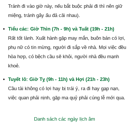
Tránh đi vào giờ này, nếu bắt buộc phải đi thì nên giữ
miệng, tránh gây ẩu đả cãi nhau).
Tiểu các: Giờ Thìn (7h - 9h) và Tuất (19h - 21h)
Rất tốt lành. Xuất hành gặp may mắn, buôn bán có lợi,
phụ nữ có tin mừng, người đi sắp về nhà. Mọi việc đều
hòa hợp, có bệch cầu sẽ khỏi, người nhà đều mạnh
khoẻ.
Tuyết lô: Giờ Tỵ (9h - 11h) và Hợi (21h - 23h)
Cầu tài không có lợi hay bị trái ý, ra đi hay gạp nạn,
việc quan phải nịnh, gặp ma quỷ phải cúng lễ mới qua.
Danh sách các ngày lịch âm