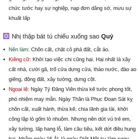
chức tước hay sự nghiệp, nạp đơn dâng sớ, mưu sự
khuất lấp
Nhị thập bát tú chiếu xuống sao
Quỷ
Nên làm:
Chôn cất, chặt cỏ phá đất, cắt áo.
Kiêng cữ:
Khởi tạo việc chi cũng hại. Hại nhất là xây
cất nhà, cưới gã, trổ cửa dựng cửa, tháo nước, đào ao
giếng, động đất, xây tường, dựng cột.
Ngoại lệ:
Ngày Tý Đăng Viên thừa kế tước phong tốt,
phó nhiệm may mắn. Ngày Thân là Phục Đoạn Sát kỵ
chôn cất, xuất hành, thừa kế, chia lãnh gia tài, khởi
công lập lò gốm lò nhuộm. Nhưng nên dứt vú trẻ em,
xây tường, lấp hang lỗ, làm cầu tiêu, kết dứt điều hung
hại. Nhằm ngày 16 ÂL là ngày Diệt Một kỵ làm rượu,