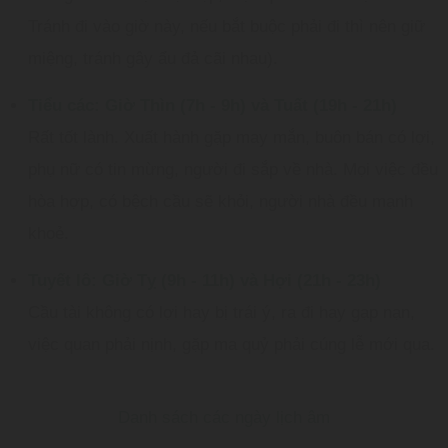
Tránh đi vào giờ này, nếu bắt buộc phải đi thì nên giữ
miệng, tránh gây ẩu đả cãi nhau).
Tiểu các: Giờ Thìn (7h - 9h) và Tuất (19h - 21h)
Rất tốt lành. Xuất hành gặp may mắn, buôn bán có lợi,
phụ nữ có tin mừng, người đi sắp về nhà. Mọi việc đều
hòa hợp, có bệch cầu sẽ khỏi, người nhà đều mạnh
khoẻ.
Tuyết lô: Giờ Tỵ (9h - 11h) và Hợi (21h - 23h)
Cầu tài không có lợi hay bị trái ý, ra đi hay gạp nạn,
việc quan phải nịnh, gặp ma quỷ phải cúng lễ mới qua.
Danh sách các ngày lịch âm