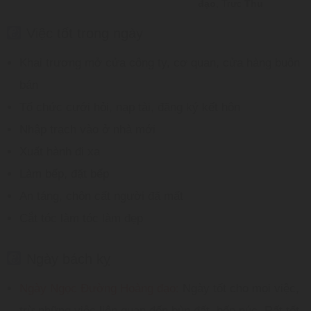
đạo
, Trực
Thu
Việc tốt trong ngày
Khai trương mở cửa công ty, cơ quan, cửa hàng buôn
bán
Tổ chức cưới hỏi, nạp tài, đăng ký kết hôn
Nhập trạch vào ở nhà mới
Xuất hành đi xa
Làm bếp, đặt bếp
An táng, chôn cất người đã mất
Cắt tóc làm tóc làm đẹp
Ngày bách kỵ
Ngày Ngọc Đường Hoàng đạo:
Ngày tốt cho mọi việc,
trừ những việc liên quan đến bùn đất, bếp núc. Rất tốt