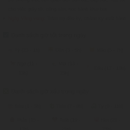
cho việc giấy tờ, công văn, học hành khai bút
Ngày Vãng vong:
Trăm sự đều kỵ, chánh kỵ xuất hành
Danh sách giờ tốt trong ngày
Tý (23 - 1h)
Dần (3 - 5h)
Mão (5 - 7h)
Ngọ (11 -
Mùi (13 -
Dậu (17 - 19h)
13h)
15h)
Danh sách giờ xấu trong ngày
Sửu (1 - 3h)
Thìn (7 - 9h)
Tỵ (9 - 11h)
Thân (15 -
Tuất (19 -
Hợi (21 -
17h)
21h)
23h)