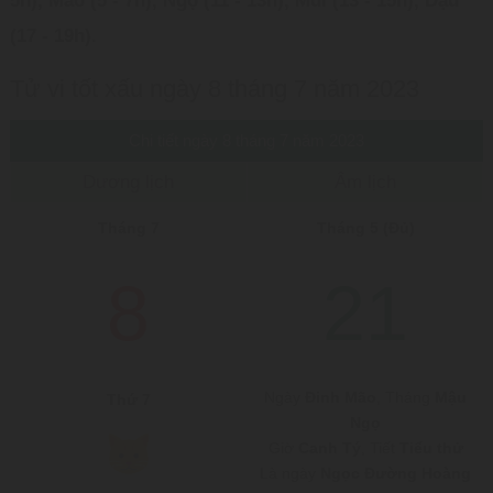
5h), Mão (5 - 7h), Ngọ (11 - 13h), Mùi (13 - 15h), Dậu
(17 - 19h)
.
Tử vi tốt xấu ngày 8 tháng 7 năm 2023
Chi tiết ngày 8 tháng 7 năm 2023
Dương lịch
Âm lịch
Tháng 7
Tháng 5 (Đủ)
8
21
Ngày
Đinh Mão
, Tháng
Mậu
Thứ 7
Ngọ
Giờ
Canh Tý
, Tiết
Tiểu thử
Là ngày
Ngọc Đường Hoàng