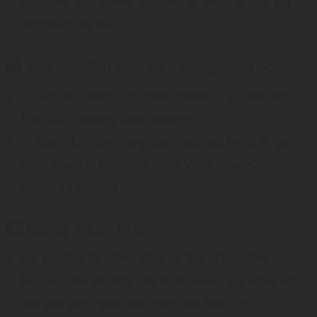
vú trẻ em, xây tường, lấp hang lỗ, làm cầu tiêu, kết
dứt điều hung hại.
Sao tốt - Sao xấu chiếu xuống trong ngày
Sao tốt:
Thiên Quý, Thiên Thành, U Vi Tinh, Tục
Thế, Mẫu Thương, Ngọc Đường
Sao xấu:
Trùng Tang, Địa Phá, Hỏa Tai, Ngũ Quỷ,
Băng Tiêu, Hà Khôi, Cẩu Giảo, Vãng Vong, Cửu
Không, Lỗ Ban Sát
Giờ Lý Thuần Phong
Đại an: Giờ Tý (23h - 01h) và Ngọ (11h - 13h)
Mọi việc đều tốt lành, cầu tài đi hướng Tây Nam. Nhà
cửa yên lành người xuất hành đều bình yên.