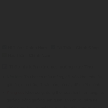
Hỉ Thần :
Chính Nam
-
Tài Thần :
Chính Đông
-
Hạc Thần :
Chính Nam
Thập nhị kiến trừ chiếu xuống trực
Thu
Nên làm:
Thu hoạch mùa màng, cất vào kho, cấy lúa,
gặt lúa, mua trâu, đi săn bắn, bó cây để chiết nhánh
Kiêng cữ:
Khởi công, động thổ, xuất hành, an táng, lót
giường, đóng giường, lên quan lãnh chức, thừa kế
chức tước hay sự nghiệp, nạp đơn dâng sớ, mưu sự