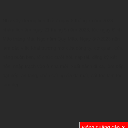
Như vậy dương lịch thứ 7 ngày 8 tháng 7 năm 2023
nhằm lịch âm ngày 21 tháng 5 năm 2023, tức ngày Đinh
Mão tháng Mậu Ngọ năm Quý Mão. Ngày 8/7/2023 nên
làm các việc khai trương mở cửa công ty, cơ quan, cửa
hàng buôn bán, tổ chức cưới hỏi, nạp tài, đăng ký kết
hôn, nhập trạch vào ở nhà mới, xuất hành đi xa, làm bếp,
đặt bếp, an táng, chôn cất người đã mất, cắt tóc làm tóc
làm đẹp.
Đóng quảng cáo ✕