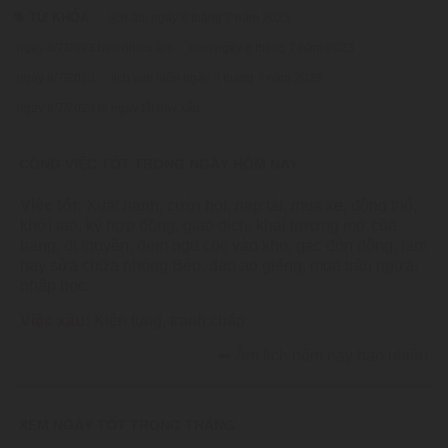
TỪ KHÓA
lịch âm ngày 8 tháng 7 năm 2023
ngày 8/7/2023 bao nhiêu âm
xem ngày 8 tháng 7 năm 2023
ngày 8/7/2023
lịch vạn niên ngày 8 tháng 7 năm 2023
ngày 8/7/2023 là ngày tốt hay xấu
CÔNG VIỆC TỐT TRONG NGÀY HÔM NAY
Việc tốt:
Xuất hành, cưới hỏi, nạp tài, mua xe, động thổ,
khởi tạo, ký hợp đồng, giao dịch, khai trương mở của
hàng, đi thuyền, đem ngũ cốc vào kho, gác đòn đông, làm
hay sửa chữa phòng Bếp, đào ao giếng, mua trâu ngựa,
nhập học.
Việc xấu:
Kiện tụng, tranh chấp
➦
Âm lịch hôm nay bao nhiêu
XEM NGÀY TỐT TRONG THÁNG