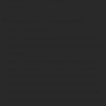
khuất lấp
Nhị thập bát tú chiếu xuống sao
Nữ
Nên làm:
Kết màn, may áo.
Kiêng cữ:
Khởi công tạo tác trăm việc đều có hại,
hung hại nhất là trổ cửa, khơi đường tháo nước, chôn
cất, đầu đơn kiện cáo.
Ngoại lệ:
Tại Hợi Mão Mùi đều gọi là đường cùng.
Ngày Quý Hợi cùng cực đúng mức vì là ngày chót của
60 Hoa giáp. Ngày Hợi tuy Sao Nữ Đăng Viên song
cũng chẳng nên dùng Ngày Mão là Phục Đoạn Sát, rất
kỵ chôn cất, xuất hành, thừa kế sự nghiệp, chia lãnh
gia tài, khởi công làm lò nhuộm lò gốm; Nhưng nên dứt