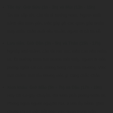
Tốc hỷ: Giờ Sửu (1h - 3h) và Mùi (13h - 15h)
Tin vui sắp tới, cầu tài đi hướng Nam. Người xuất
hành đều bình yên, việc gặp gỡ các quan gặp nhiều
may mắn, chăn nuôi đều thuận, người đi có tin về.
Lưu tiên: Giờ Dần (3h - 5h) và Thân (15h - 17h)
Nghiệp khó thành, cầu tài mờ mịt, kiện cáo nên hoãn
lại. Đi hướng Nam tìm nhanh mới thấy, người đi nên
phòng ngừa cãi cọ, miệng tiếng rất tầm thường. Việc
làm chậm, làm lâu nhưng việc gì cũng chắc chắn.
Xích khấu: Giờ Mão (5h - 7h) và Dậu (17h - 19h)
Hay cãi cọ gây chuyện, đói kém phải phòng hoãn lại.
Phòng ngừa người nguyền rủa, tránh lây bệnh. (Nói
chung khi có việc hội họp, việc quan tranh luận…