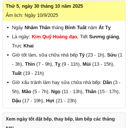
Thứ 5, ngày 30 tháng 10 năm 2025
Âm lịch: Ngày 10/9/2025
Ngày
Nhâm Thân
tháng
Bính Tuất
năm
Ất Tỵ
Là ngày:
Kim Quỹ Hoàng đạo
, Tiết
Sương giáng
,
Trực
Khai
Giờ tốt làm, sữa chữa nhà bếp
Tý
(23 - 1h),
Sửu
(1
- 3h),
Thìn
(7 - 9h),
Tỵ
(9 - 11h),
Mùi
(13 - 15h),
Tuất
(19 - 21h)
Giờ xấu tránh làm hay sửa chữa nhà bếp:
Dần
(3 -
5h),
Mão
(5 - 7h),
Ngọ
(11 - 13h),
Thân
(15 - 17h),
Dậu
(17 - 19h),
Hợi
(21 - 23h)
Xem ngày tốt đặt bếp, thay bếp, làm bếp các tháng
sau