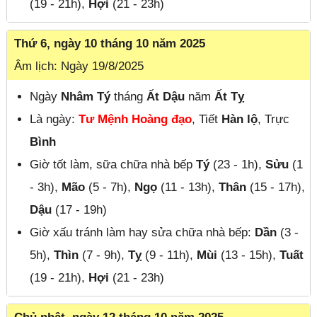
(19 - 21h),
Hợi
(21 - 23h)
Thứ 6, ngày 10 tháng 10 năm 2025
Âm lịch: Ngày 19/8/2025
Ngày
Nhâm Tý
tháng
Ất Dậu
năm
Ất Tỵ
Là ngày:
Tư Mệnh Hoàng đạo
, Tiết
Hàn lộ
, Trực
Bình
Giờ tốt làm, sữa chữa nhà bếp
Tý
(23 - 1h),
Sửu
(1
- 3h),
Mão
(5 - 7h),
Ngọ
(11 - 13h),
Thân
(15 - 17h),
Dậu
(17 - 19h)
Giờ xấu tránh làm hay sửa chữa nhà bếp:
Dần
(3 -
5h),
Thìn
(7 - 9h),
Tỵ
(9 - 11h),
Mùi
(13 - 15h),
Tuất
(19 - 21h),
Hợi
(21 - 23h)