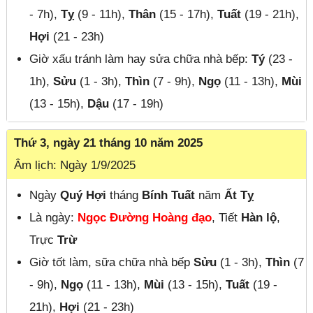
- 7h),
Tỵ
(9 - 11h),
Thân
(15 - 17h),
Tuất
(19 - 21h),
Hợi
(21 - 23h)
Giờ xấu tránh làm hay sửa chữa nhà bếp:
Tý
(23 -
1h),
Sửu
(1 - 3h),
Thìn
(7 - 9h),
Ngọ
(11 - 13h),
Mùi
(13 - 15h),
Dậu
(17 - 19h)
Thứ 3, ngày 21 tháng 10 năm 2025
Âm lịch: Ngày 1/9/2025
Ngày
Quý Hợi
tháng
Bính Tuất
năm
Ất Tỵ
Là ngày:
Ngọc Đường Hoàng đạo
, Tiết
Hàn lộ
,
Trực
Trừ
Giờ tốt làm, sữa chữa nhà bếp
Sửu
(1 - 3h),
Thìn
(7
- 9h),
Ngọ
(11 - 13h),
Mùi
(13 - 15h),
Tuất
(19 -
21h),
Hợi
(21 - 23h)