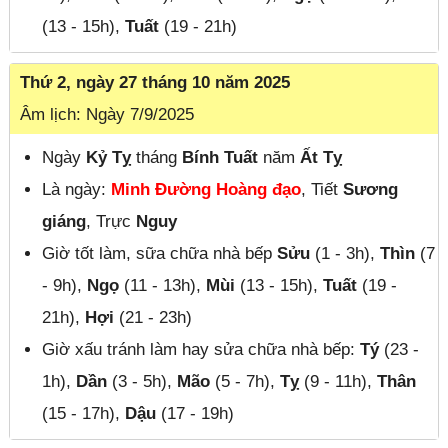
(13 - 15h),
Tuất
(19 - 21h)
Thứ 2, ngày 27 tháng 10 năm 2025
Âm lịch: Ngày 7/9/2025
Ngày
Kỷ Tỵ
tháng
Bính Tuất
năm
Ất Tỵ
Là ngày:
Minh Đường Hoàng đạo
, Tiết
Sương
giáng
, Trực
Nguy
Giờ tốt làm, sữa chữa nhà bếp
Sửu
(1 - 3h),
Thìn
(7
- 9h),
Ngọ
(11 - 13h),
Mùi
(13 - 15h),
Tuất
(19 -
21h),
Hợi
(21 - 23h)
Giờ xấu tránh làm hay sửa chữa nhà bếp:
Tý
(23 -
1h),
Dần
(3 - 5h),
Mão
(5 - 7h),
Tỵ
(9 - 11h),
Thân
(15 - 17h),
Dậu
(17 - 19h)