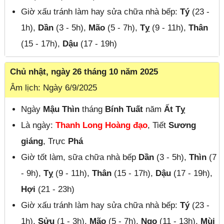
Giờ xấu tránh làm hay sửa chữa nhà bếp:
Tý
(23 -
1h),
Dần
(3 - 5h),
Mão
(5 - 7h),
Tỵ
(9 - 11h),
Thân
(15 - 17h),
Dậu
(17 - 19h)
Chủ nhật, ngày 26 tháng 10 năm 2025
Âm lịch: Ngày 6/9/2025
Ngày
Mậu Thìn
tháng
Bính Tuất
năm
Ất Tỵ
Là ngày:
Thanh Long Hoàng đạo
, Tiết
Sương
giáng
, Trực
Phá
Giờ tốt làm, sữa chữa nhà bếp
Dần
(3 - 5h),
Thìn
(7
- 9h),
Tỵ
(9 - 11h),
Thân
(15 - 17h),
Dậu
(17 - 19h),
Hợi
(21 - 23h)
Giờ xấu tránh làm hay sửa chữa nhà bếp:
Tý
(23 -
1h),
Sửu
(1 - 3h),
Mão
(5 - 7h),
Ngọ
(11 - 13h),
Mùi