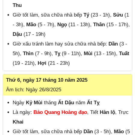
Thu
Giờ tốt làm, sữa chữa nhà bếp
Tý
(23 - 1h),
Sửu
(1
- 3h),
Mão
(5 - 7h),
Ngọ
(11 - 13h),
Thân
(15 - 17h),
Dậu
(17 - 19h)
Giờ xấu tránh làm hay sửa chữa nhà bếp:
Dần
(3 -
5h),
Thìn
(7 - 9h),
Tỵ
(9 - 11h),
Mùi
(13 - 15h),
Tuất
(19 - 21h),
Hợi
(21 - 23h)
Thứ 6, ngày 17 tháng 10 năm 2025
Âm lịch: Ngày 26/8/2025
Ngày
Kỷ Mùi
tháng
Ất Dậu
năm
Ất Tỵ
Là ngày:
Bảo Quang Hoàng đạo
, Tiết
Hàn lộ
, Trực
Khai
Giờ tốt làm, sữa chữa nhà bếp
Dần
(3 - 5h),
Mão
(5