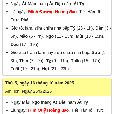
Ngày
Ất Mão
tháng
Ất Dậu
năm
Ất Tỵ
Là ngày:
Minh Đường Hoàng đạo
, Tiết
Hàn lộ
,
Trực
Phá
Giờ tốt làm, sữa chữa nhà bếp
Tý
(23 - 1h),
Dần
(3 -
5h),
Mão
(5 - 7h),
Ngọ
(11 - 13h),
Mùi
(13 - 15h),
Dậu
(17 - 19h)
Giờ xấu tránh làm hay sửa chữa nhà bếp:
Sửu
(1 -
3h),
Thìn
(7 - 9h),
Tỵ
(9 - 11h),
Thân
(15 - 17h),
Tuất
(19 - 21h),
Hợi
(21 - 23h)
Thứ 5, ngày 16 tháng 10 năm 2025
Âm lịch: Ngày 25/8/2025
Ngày
Mậu Ngọ
tháng
Ất Dậu
năm
Ất Tỵ
Là ngày:
Kim Quỹ Hoàng đạo
, Tiết
Hàn lộ
, Trực