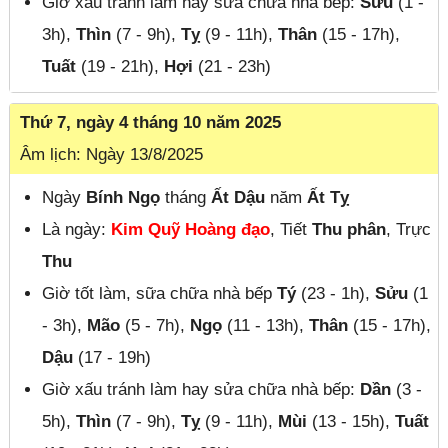
Giờ xấu tránh làm hay sửa chữa nhà bếp:
Sửu
(1 -
3h),
Thìn
(7 - 9h),
Tỵ
(9 - 11h),
Thân
(15 - 17h),
Tuất
(19 - 21h),
Hợi
(21 - 23h)
Thứ 7, ngày 4 tháng 10 năm 2025
Âm lịch: Ngày 13/8/2025
Ngày
Bính Ngọ
tháng
Ất Dậu
năm
Ất Tỵ
Là ngày:
Kim Quỹ Hoàng đạo
, Tiết
Thu phân
, Trực
Thu
Giờ tốt làm, sữa chữa nhà bếp
Tý
(23 - 1h),
Sửu
(1
- 3h),
Mão
(5 - 7h),
Ngọ
(11 - 13h),
Thân
(15 - 17h),
Dậu
(17 - 19h)
Giờ xấu tránh làm hay sửa chữa nhà bếp:
Dần
(3 -
5h),
Thìn
(7 - 9h),
Tỵ
(9 - 11h),
Mùi
(13 - 15h),
Tuất