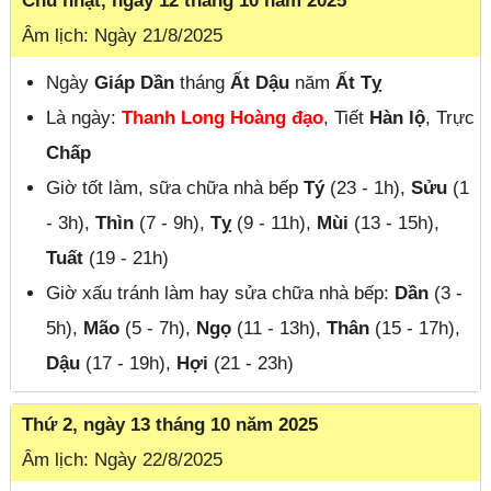
Chủ nhật, ngày 12 tháng 10 năm 2025
Âm lịch: Ngày 21/8/2025
Ngày
Giáp Dần
tháng
Ất Dậu
năm
Ất Tỵ
Là ngày:
Thanh Long Hoàng đạo
, Tiết
Hàn lộ
, Trực
Chấp
Giờ tốt làm, sữa chữa nhà bếp
Tý
(23 - 1h),
Sửu
(1
- 3h),
Thìn
(7 - 9h),
Tỵ
(9 - 11h),
Mùi
(13 - 15h),
Tuất
(19 - 21h)
Giờ xấu tránh làm hay sửa chữa nhà bếp:
Dần
(3 -
5h),
Mão
(5 - 7h),
Ngọ
(11 - 13h),
Thân
(15 - 17h),
Dậu
(17 - 19h),
Hợi
(21 - 23h)
Thứ 2, ngày 13 tháng 10 năm 2025
Âm lịch: Ngày 22/8/2025