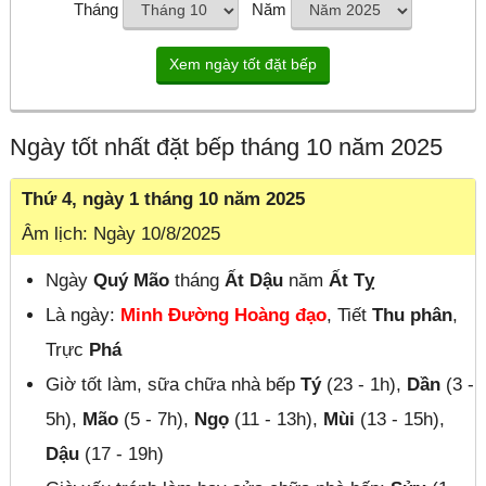
Tháng
Năm
Ngày tốt nhất đặt bếp tháng 10 năm 2025
Thứ 4, ngày 1 tháng 10 năm 2025
Âm lịch: Ngày 10/8/2025
Ngày
Quý Mão
tháng
Ất Dậu
năm
Ất Tỵ
Là ngày:
Minh Đường Hoàng đạo
, Tiết
Thu phân
,
Trực
Phá
Giờ tốt làm, sữa chữa nhà bếp
Tý
(23 - 1h),
Dần
(3 -
5h),
Mão
(5 - 7h),
Ngọ
(11 - 13h),
Mùi
(13 - 15h),
Dậu
(17 - 19h)