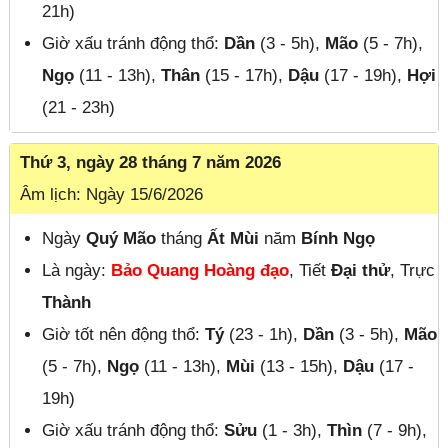
21h)
Giờ xấu tránh động thổ:
Dần
(3 - 5h),
Mão
(5 - 7h),
Ngọ
(11 - 13h),
Thân
(15 - 17h),
Dậu
(17 - 19h),
Hợi
(21 - 23h)
Thứ 3, ngày 28 tháng 7 năm 2026
Âm lịch: Ngày 15/6/2026
Ngày
Quý Mão
tháng
Ất Mùi
năm
Bính Ngọ
Là ngày:
Bảo Quang Hoàng đạo
, Tiết
Đại thử
, Trực
Thành
Giờ tốt nên động thổ:
Tý
(23 - 1h),
Dần
(3 - 5h),
Mão
(5 - 7h),
Ngọ
(11 - 13h),
Mùi
(13 - 15h),
Dậu
(17 -
19h)
Giờ xấu tránh động thổ:
Sửu
(1 - 3h),
Thìn
(7 - 9h),