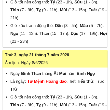
Giờ tốt nên động thổ:
Tý
(23 - 1h),
Sửu
(1 - 3h),
Thìn
(7 - 9h),
Tỵ
(9 - 11h),
Mùi
(13 - 15h),
Tuất
(19 -
21h)
Giờ xấu tránh động thổ:
Dần
(3 - 5h),
Mão
(5 - 7h),
Ngọ
(11 - 13h),
Thân
(15 - 17h),
Dậu
(17 - 19h),
Hợi
(21 - 23h)
Thứ 3, ngày 21 tháng 7 năm 2026
Âm lịch: Ngày 8/6/2026
Ngày
Bính Thân
tháng
Ất Mùi
năm
Bính Ngọ
Là ngày:
Tư Mệnh Hoàng đạo
, Tiết
Tiểu thử
, Trực
Trừ
Giờ tốt nên động thổ:
Tý
(23 - 1h),
Sửu
(1 - 3h),
Thìn
(7 - 9h),
Tỵ
(9 - 11h),
Mùi
(13 - 15h),
Tuất
(19 -