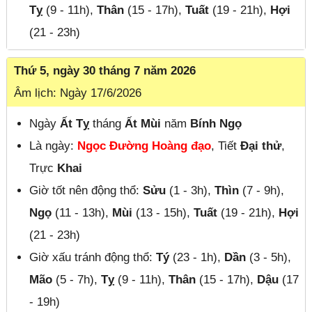
Tỵ
(9 - 11h),
Thân
(15 - 17h),
Tuất
(19 - 21h),
Hợi
(21 - 23h)
Thứ 5, ngày 30 tháng 7 năm 2026
Âm lịch: Ngày 17/6/2026
Ngày
Ất Tỵ
tháng
Ất Mùi
năm
Bính Ngọ
Là ngày:
Ngọc Đường Hoàng đạo
, Tiết
Đại thử
,
Trực
Khai
Giờ tốt nên động thổ:
Sửu
(1 - 3h),
Thìn
(7 - 9h),
Ngọ
(11 - 13h),
Mùi
(13 - 15h),
Tuất
(19 - 21h),
Hợi
(21 - 23h)
Giờ xấu tránh động thổ:
Tý
(23 - 1h),
Dần
(3 - 5h),
Mão
(5 - 7h),
Tỵ
(9 - 11h),
Thân
(15 - 17h),
Dậu
(17
- 19h)