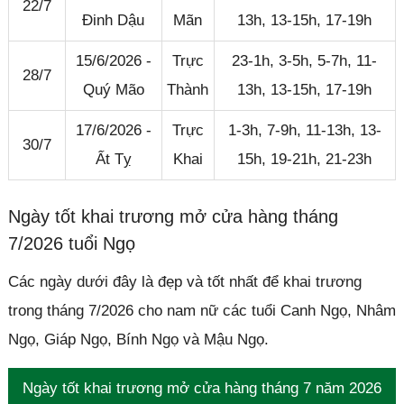
22/7
Đinh Dậu
Mãn
13h, 13-15h, 17-19h
15/6/2026 -
Trực
23-1h, 3-5h, 5-7h, 11-
28/7
Quý Mão
Thành
13h, 13-15h, 17-19h
17/6/2026 -
Trực
1-3h, 7-9h, 11-13h, 13-
30/7
Ất Tỵ
Khai
15h, 19-21h, 21-23h
Ngày tốt khai trương mở cửa hàng tháng
7/2026 tuổi Ngọ
Các ngày dưới đây là đẹp và tốt nhất để khai trương
trong tháng 7/2026 cho nam nữ các tuổi Canh Ngọ, Nhâm
Ngọ, Giáp Ngọ, Bính Ngọ và Mậu Ngọ.
Ngày tốt khai trương mở cửa hàng tháng 7 năm 2026