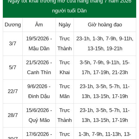
Ngày tốt khai trương mở cửa hàng tháng 7 năm 2026
người tuổi Dần
Dương
Âm
Ngày
Giờ hoàng đạo
19/5/2026 -
Trực
23-1h, 1-3h, 7-9h, 9-11h,
3/7
Mậu Dần
Thành
13-15h, 19-21h
21/5/2026 -
Trực
3-5h, 7-9h, 9-11h, 15-
5/7
Canh Thìn
Khai
17h, 17-19h, 21-23h
9/6/2026 -
Trực
23-1h, 3-5h, 5-7h, 11-
22/7
Đinh Dậu
Mãn
13h, 13-15h, 17-19h
15/6/2026 -
Trực
23-1h, 3-5h, 5-7h, 11-
28/7
Quý Mão
Thành
13h, 13-15h, 17-19h
17/6/2026 -
Trực
1-3h, 7-9h, 11-13h, 13-
Đóng quảng cáo ✕