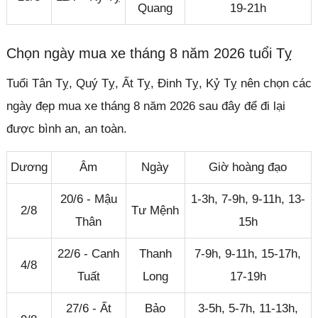
Quang
19-21h
Chọn ngày mua xe tháng 8 năm 2026 tuổi Tỵ
Tuổi Tân Tỵ, Quý Tỵ, Ất Tỵ, Đinh Tỵ, Kỷ Tỵ nên chọn các
ngày đẹp mua xe tháng 8 năm 2026 sau đây để đi lại
được bình an, an toàn.
Dương
Âm
Ngày
Giờ hoàng đạo
20/6 - Mậu
1-3h, 7-9h, 9-11h, 13-
2/8
Tư Mệnh
Thân
15h
22/6 - Canh
Thanh
7-9h, 9-11h, 15-17h,
4/8
Tuất
Long
17-19h
27/6 - Ất
Bảo
3-5h, 5-7h, 11-13h,