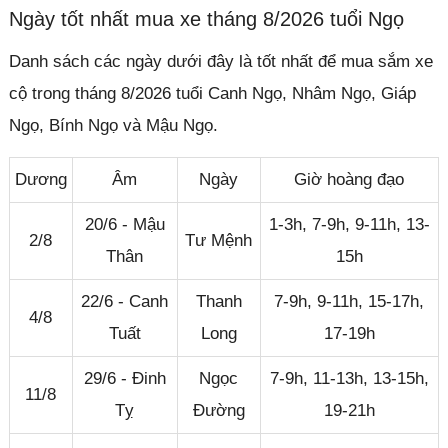
Ngày tốt nhất mua xe tháng 8/2026 tuổi Ngọ
Danh sách các ngày dưới đây là tốt nhất để mua sắm xe
cộ trong tháng 8/2026 tuổi Canh Ngọ, Nhâm Ngọ, Giáp
Ngọ, Bính Ngọ và Mậu Ngọ.
Dương
Âm
Ngày
Giờ hoàng đạo
20/6 - Mậu
1-3h, 7-9h, 9-11h, 13-
2/8
Tư Mệnh
Thân
15h
22/6 - Canh
Thanh
7-9h, 9-11h, 15-17h,
4/8
Tuất
Long
17-19h
29/6 - Đinh
Ngọc
7-9h, 11-13h, 13-15h,
11/8
Tỵ
Đường
19-21h