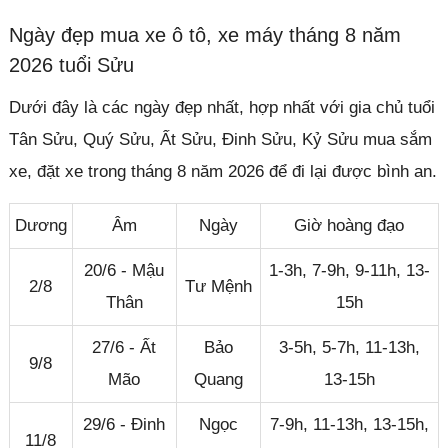
Ngày đẹp mua xe ô tô, xe máy tháng 8 năm
2026 tuổi Sửu
Dưới đây là các ngày đẹp nhất, hợp nhất với gia chủ tuổi
Tân Sửu, Quý Sửu, Ất Sửu, Đinh Sửu, Kỷ Sửu mua sắm
xe, đặt xe trong tháng 8 năm 2026 để đi lại được bình an.
Dương
Âm
Ngày
Giờ hoàng đạo
20/6 - Mậu
1-3h, 7-9h, 9-11h, 13-
2/8
Tư Mệnh
Thân
15h
27/6 - Ất
Bảo
3-5h, 5-7h, 11-13h,
9/8
Mão
Quang
13-15h
29/6 - Đinh
Ngọc
7-9h, 11-13h, 13-15h,
11/8