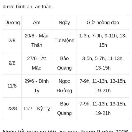
được bình an, an toàn.
Dương
Âm
Ngày
Giờ hoàng đạo
20/6 - Mậu
1-3h, 7-9h, 9-11h, 13-
2/8
Tư Mệnh
Thân
15h
27/6 - Ất
Bảo
3-5h, 5-7h, 11-13h,
9/8
Mão
Quang
13-15h
29/6 - Đinh
Ngọc
7-9h, 11-13h, 13-15h,
11/8
Tỵ
Đường
19-21h
Bảo
7-9h, 11-13h, 13-15h,
23/8
11/7 - Kỷ Tỵ
Quang
19-21h
Ngày tốt mua xe ôtô, xe máy tháng 8 năm 2026