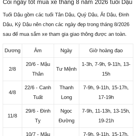
Coi ngày tốt mua xe tháng 8 năm 2026 tuổi Dậu
Tuổi Dậu gồm các tuổi Tân Dậu, Quý Dậu, Ất Dậu, Đinh
Dậu, Kỷ Dậu nên chọn các ngày đẹp trong tháng 8/2026
sau để mua sắm xe tham gia giao thông được an toàn.
Dương
Âm
Ngày
Giờ hoàng đạo
20/6 - Mậu
1-3h, 7-9h, 9-11h, 13-
2/8
Tư Mệnh
Thân
15h
22/6 - Canh
Thanh
7-9h, 9-11h, 15-17h,
4/8
Tuất
Long
17-19h
29/6 - Đinh
Ngọc
7-9h, 11-13h, 13-15h,
11/8
Tỵ
Đường
19-21h
10/7 - Mậu
7-9h, 9-11h, 15-17h,