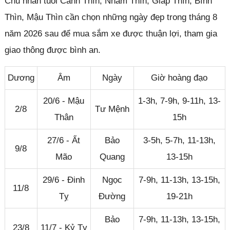
Chủ nhân tuổi Canh Thìn, Nhâm Thìn, Giáp Thìn, Bính
Thìn, Mậu Thìn cần chọn những ngày đẹp trong tháng 8
năm 2026 sau để mua sắm xe được thuận lợi, tham gia
giao thông được bình an.
Dương
Âm
Ngày
Giờ hoàng đạo
20/6 - Mậu
1-3h, 7-9h, 9-11h, 13-
2/8
Tư Mệnh
Thân
15h
27/6 - Ất
Bảo
3-5h, 5-7h, 11-13h,
9/8
Mão
Quang
13-15h
29/6 - Đinh
Ngọc
7-9h, 11-13h, 13-15h,
11/8
Tỵ
Đường
19-21h
Bảo
7-9h, 11-13h, 13-15h,
23/8
11/7 - Kỷ Tỵ