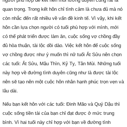
người phù hợp để kết nên mối lương duyên cùng rất là
quan trọng. Trong kết hôn chỉ tình cảm là chưa đủ mà nó
còn nhắc đến rất nhiều về vấn đề kinh tế. Vì vậy, khi kết
hôn cần lựa chọn người có tuổi phù hợp với mình, mới
có thể phát triển được làm ăn, cuộc sống vợ chồng đầy
đủ hòa thuận, tài lộc dồi dào. Việc kết hôn để cuộc sống
vợ chồng được như ý muốn thì nữ tuổi Ất Sửu nên chọn
các tuổi: Ất Sửu, Mậu Thìn, Kỷ Tỵ, Tân Mùi. Những tuổi
này hợp về đường tình duyên cũng như là được tài lộc
nên sẽ tạo nên một cuộc hôn nhân hạnh phúc trọn vẹn và
lâu dài.
Nếu bạn kết hôn với các tuổi: Đinh Mão và Quý Dậu thì
cuộc sống tiền tài của bạn chỉ đạt được ở mức trung
bình. Vì hai tuổi này chỉ hợp với bạn về đường tình