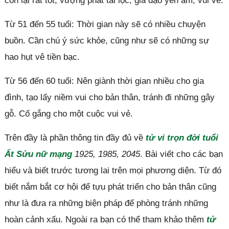
còn lại rất tốt, vượng phát tài lộc, gia đạo yên ấm, vui vẻ.
Từ 51 đến 55 tuổi: Thời gian này sẽ có nhiều chuyện
buồn. Cần chú ý sức khỏe, cũng như sẽ có những sự
hao hụt vê tiền bạc.
Từ 56 đến 60 tuổi: Nên giành thời gian nhiều cho gia
đình, tạo lấy niềm vui cho bản thân, tránh đi những gây
gỗ. Cố gắng cho một cuộc vui vẻ.
Trên đầy là phần thông tin đầy đủ về
tử vi trọn đời tuổi
Ất Sửu nữ mạng
1925, 1985, 2045
. Bài viết cho các bạn
hiểu và biết trước tương lai trên mọi phương diện. Từ đó
biết nắm bắt cơ hội để tựu phát triển cho bản thân cũng
như là đưa ra những biện pháp để phòng tránh những
hoàn cảnh xấu. Ngoài ra bạn có thể tham khảo thêm
tử