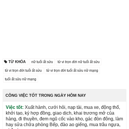
TỪ KHÓA
nữ tuổi ất sửu
tử vi trọn đời nữ tuổi ất sửu
tử vi trọn đời tuổi ất sửu
tử vi trọn đời tuổi ất sửu nữ mạng
tuổi ất sửu nữ mạng
CÔNG VIỆC TỐT TRONG NGÀY HÔM NAY
Việc tốt:
Xuất hành, cưới hỏi, nạp tài, mua xe, động thổ,
khởi tạo, ký hợp đồng, giao dịch, khai trương mở của
hàng, đi thuyền, đem ngũ cốc vào kho, gác đòn đông, làm
hay sửa chữa phòng Bếp, đào ao giếng, mua trâu ngựa,