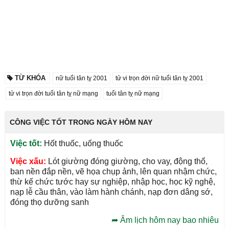
TỪ KHÓA
nữ tuổi tân tỵ 2001
tử vi trọn đời nữ tuổi tân tỵ 2001
tử vi trọn đời tuổi tân tỵ nữ mạng
tuổi tân tỵ nữ mạng
CÔNG VIỆC TỐT TRONG NGÀY HÔM NAY
Việc tốt:
Hốt thuốc, uống thuốc
Việc xấu:
Lót giường đóng giường, cho vay, động thổ,
ban nền đắp nền, vẽ họa chụp ảnh, lên quan nhậm chức,
thừ kế chức tước hay sự nghiệp, nhập học, học kỹ nghệ,
nạp lễ cầu thân, vào làm hành chánh, nạp đơn dâng sớ,
đóng thọ dưỡng sanh
➦
Âm lịch hôm nay bao nhiêu