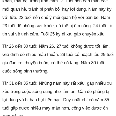
khăn, thất bại trong tình cảm. 21 tuổi nên cẩn thận các
mối quan hệ, tránh bị phản bội hay lợi dụng. Năm này kỵ
với lửa. 22 tuổi nên chú ý mối quan hệ với bạn bè. Năm
23 tuổi đề phòng sức khỏe, có thể bị ốm nặng. 24 tuổi có
tin vui về tình cảm. Tuổi 25 kỵ đi xa, gặp chuyện xấu.
Từ 26 đến 30 tuổi: Năm 26, 27 tuổi không được tốt lắm.
Gia đình có nhiều mâu thuẫn. 28 tuổi có hoạch tài. 29 tuổi
gia đạo có chuyện buồn, có thể có tang. Năm 30 tuổi
cuộc sống bình thường.
Từ 31 đến 35 tuổi: Những năm này rất xấu, gặp nhiều xui
xẻo trong cuộc sống cũng như làm ăn. Cần đề phòng bị
lợi dụng và bị hao hụt tiền bạc. Duy nhất chỉ có năm 35
tuổi gặp được nhiều may mắn hơn, công việc được ổn