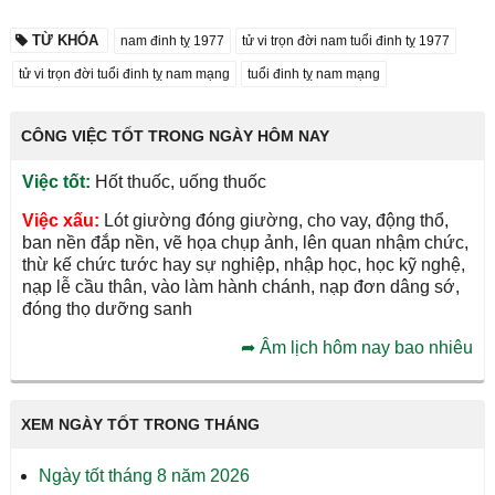
TỪ KHÓA
nam đinh tỵ 1977
tử vi trọn đời nam tuổi đinh tỵ 1977
tử vi trọn đời tuổi đinh tỵ nam mạng
tuổi đinh tỵ nam mạng
CÔNG VIỆC TỐT TRONG NGÀY HÔM NAY
Việc tốt:
Hốt thuốc, uống thuốc
Việc xấu:
Lót giường đóng giường, cho vay, động thổ,
ban nền đắp nền, vẽ họa chụp ảnh, lên quan nhậm chức,
thừ kế chức tước hay sự nghiệp, nhập học, học kỹ nghệ,
nạp lễ cầu thân, vào làm hành chánh, nạp đơn dâng sớ,
đóng thọ dưỡng sanh
➦
Âm lịch hôm nay bao nhiêu
XEM NGÀY TỐT TRONG THÁNG
Ngày tốt tháng 8 năm 2026