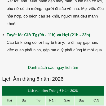
Rất tốt lành. Xuất hành gặp may mắn, buôn bán có lợi,
phụ nữ có tin mừng, người đi sắp về nhà. Mọi việc đều
hòa hợp, có bệch cầu sẽ khỏi, người nhà đều mạnh
khoẻ.
Tuyết lô: Giờ Tỵ (9h - 11h) và Hợi (21h - 23h)
Cầu tài không có lợi hay bị trái ý, ra đi hay gạp nạn,
việc quan phải nịnh, gặp ma quỷ phải cúng lễ mới qua.
Danh sách các ngày lịch âm
Lịch Âm tháng 6 năm 2026
Lịch vạn niên Tháng 6 Năm 2026
Hai
Ba
Tư
Năm
Sáu
Bảy
C.N