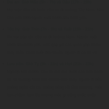
Đại an: Giờ Mão (5h - 7h) và Dậu (17h - 19h)
Mọi việc đều tốt lành, cầu tài đi hướng Tây Nam. Nhà
cửa yên lành người xuất hành đều bình yên.
Tốc hỷ: Giờ Thìn (7h - 9h) và Tuất (19h - 21h)
Tin vui sắp tới, cầu tài đi hướng Nam. Người xuất
hành đều bình yên, việc gặp gỡ các quan gặp nhiều
may mắn, chăn nuôi đều thuận, người đi có tin về.
Lưu tiên: Giờ Tỵ (9h - 11h) và Hợi (21h - 23h)
Nghiệp khó thành, cầu tài mờ mịt, kiện cáo nên hoãn
lại. Đi hướng Nam tìm nhanh mới thấy, người đi nên
phòng ngừa cãi cọ, miệng tiếng rất tầm thường. Việc
làm chậm, làm lâu nhưng việc gì cũng chắc chắn.