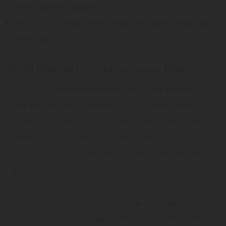
thân, nạp đơn dâng sớ
Kiêng cữ:
Tố tụng, tranh chấp, chữa bệnh, mua nuôi
thêm súc vật
Nhị thập bát tú chiếu xuống sao
Đẩu
Nên làm:
Khởi tạo trăm việc đều tốt, tốt nhất là xây
đắp hay sửa chữa phần mộ, trổ cửa, tháo nước, các
vụ thủy lợi, chặt cỏ phá đất, may cắt áo mão, kinh
doanh, giao dịch, mưu cầu công danh.
Kiêng cữ:
Rất kỵ đi thuyền. Con mới sanh đặt tên nó là
Đẩu, Giải, Trại hoặc lấy tên Sao của năm hay tháng
hiện tại mà đặt tên cho nó dễ nuôi.
Ngoại lệ:
Tại Tỵ mất sức. Tại Dậu tốt. Ngày Sửu Đăng
Viên rất tốt nhưng lại phạm Phục Đoạn. Phạm Phục