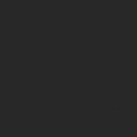
Hỉ Thần :
Đông Bắc
-
Tài Thần :
Chính Nam
-
Hạc Thần :
Đông Bắc
Thập nhị kiến trừ chiếu xuống trực
Định
Nên làm:
Cầu tài, ký hợp đồng, động đất, ban nền đắp
nền, làm hay sửa phòng Bếp, nhập học, nạp lễ cầu