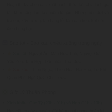
Đoạn thì kỵ chôn cất, xuất hành, thừa kế, chia lãnh gia
tài, khởi công làm lò nhuộm lò gốm; Nhưng nên dứt vú
trẻ em, xây tường, lấp hang lỗ, làm cầu tiêu, kết dứt
điều hung hại.
Sao tốt - Sao xấu chiếu xuống trong ngày
Sao tốt:
Nguyệt Ân, Mãn Đức Tinh, Nguyệt Giải,
Yếu Yên, Tam Hợp, Dân nhật, Thời đức
Sao xấu:
Thiên Ngục, Thiên Hỏa, Đại Hao, Tử Khí,
Quan Phù, Ngũ Quỷ, Chu Tước
Giờ Lý Thuần Phong
Xích khấu: Giờ Tý (23h - 01h) và Ngọ (11h - 13h)
Hay cãi cọ gây chuyện, đói kém phải phòng hoãn lại.