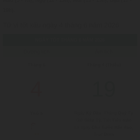
Mão (5 - 7h), Ngọ (11 - 13h), Mùi (13 - 15h), Dậu (17 -
19h)
.
Tử vi tốt xấu ngày 4 tháng 6 năm 2026
NGÀY TỐT THÁNG 6 NĂM 2026
Dương lịch
Âm lịch
Tháng 6
Tháng 4 (Thiếu)
4
19
Ngày
Kỷ Dậu
, Tháng
Quý Tỵ
Thứ 5
Giờ
Giáp Tý
, Tiết
Tiểu mãn
Là ngày
Chu Tước Hắc đạo
,
Trực
Định