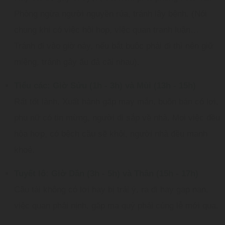
Phòng ngừa người nguyền rủa, tránh lây bệnh. (Nói
chung khi có việc hội họp, việc quan tranh luận…
Tránh đi vào giờ này, nếu bắt buộc phải đi thì nên giữ
miệng, tránh gây ẩu đả cãi nhau).
Tiểu các: Giờ Sửu (1h - 3h) và Mùi (13h - 15h)
Rất tốt lành. Xuất hành gặp may mắn, buôn bán có lợi,
phụ nữ có tin mừng, người đi sắp về nhà. Mọi việc đều
hòa hợp, có bệch cầu sẽ khỏi, người nhà đều mạnh
khoẻ.
Tuyết lô: Giờ Dần (3h - 5h) và Thân (15h - 17h)
Cầu tài không có lợi hay bị trái ý, ra đi hay gạp nạn,
việc quan phải nịnh, gặp ma quỷ phải cúng lễ mới qua.