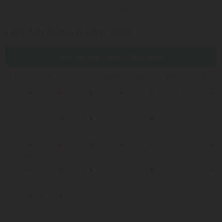
Danh sách các ngày lịch âm
Lịch Âm tháng 6 năm 2026
Lịch vạn niên Tháng 6 Năm 2026
Hai
Ba
Tư
Năm
Sáu
Bảy
C.N
1
2
3
4
5
6
7
16
17
18
19
20
21
22
8
9
10
11
12
13
14
23
24
25
26
27
28
29
15
16
17
18
19
20
21
1/5
2
3
4
5
6
7
22
23
24
25
26
27
28
8
9
10
11
12
13
14
29
30
15
16