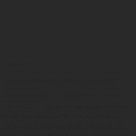
Mục lục
[
Hiện
]
Lịch vạn niên ngày 4 tháng 6 năm 2026
4 - 6 - 2026
Dương lịch ngày
nhằm Âm Lịch ngày
19 - 4 - 2026
. Tức Âm lịch ngày
Kỷ Dậu
tháng
Quý
Tỵ
năm
Bính Ngọ
, mệnh Thổ. Ngày 4/6/2026 là ngày
Hắc đạo, giờ tốt trong ngày
Tý (23 - 1h), Dần (3 - 5h),