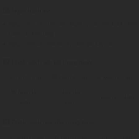
Ngày bách kỵ
Ngày Chu Tước Hắc đạo:
Ngày kỵ các việc tranh chấp
tranh cãi, kiện tụng
Ngày Thiên tai - Địa bại:
Kỵ cưới gả, xây cất
Danh sách giờ tốt trong ngày
Tý (23 - 1h)
Dần (3 - 5h)
Mão (5 - 7h)
Ngọ (11 -
Mùi (13 -
Dậu (17 - 19h)
13h)
15h)
Danh sách giờ xấu trong ngày
Sửu (1 - 3h)
Thìn (7 - 9h)
Tỵ (9 - 11h)