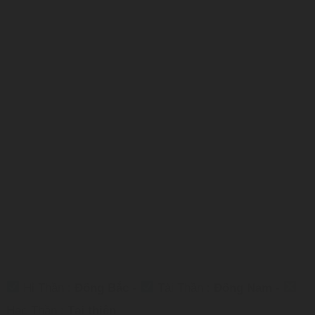
Hỉ Thần :
Đông Bắc
-
Tài Thần :
Đông Nam
-
Hạc Thần :
Tại thiên