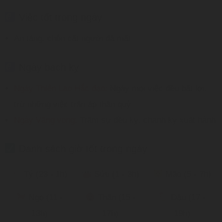
Việc tốt trong ngày
An táng, chôn cất người đã mất
Ngày bách kỵ
Ngày Thiên Lao Hắc đạo:
Ngày mọi việc đều bất lợi,
trừ những việc trấn áp thần quỷ
Ngày Vãng vong:
Trăm sự đều kỵ, chánh kỵ xuất hành
Danh sách giờ tốt trong ngày
Tý (23 - 1h)
Sửu (1 - 3h)
Mão (5 - 7h)
Ngọ (11 -
Thân (15 -
Dậu (17 -
13h)
17h)
19h)