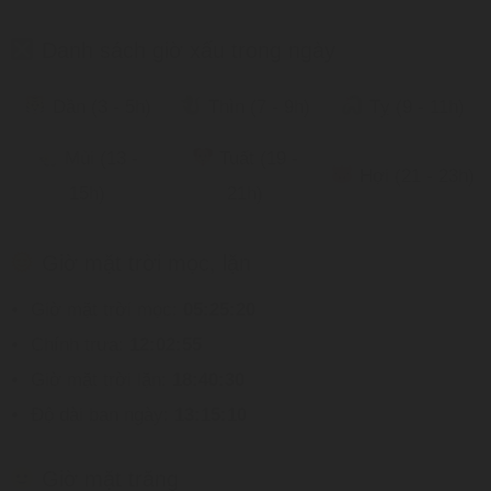
Danh sách giờ xấu trong ngày
Dần (3 - 5h)
Thìn (7 - 9h)
Tỵ (9 - 11h)
Mùi (13 -
Tuất (19 -
Hợi (21 - 23h)
15h)
21h)
Giờ mặt trời mọc, lặn
Giờ mặt trời mọc:
05:25:20
Chính trưa:
12:02:55
Giờ mặt trời lặn:
18:40:30
Độ dài ban ngày:
13:15:10
Giờ mặt trăng