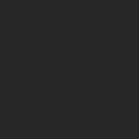
Tiểu các: Giờ Tý (23h - 01h) và Ngọ (11h - 13h)
Rất tốt lành. Xuất hành gặp may mắn, buôn bán có lợi,
phụ nữ có tin mừng, người đi sắp về nhà. Mọi việc đều
hòa hợp, có bệch cầu sẽ khỏi, người nhà đều mạnh
khoẻ.
Tuyết lô: Giờ Sửu (1h - 3h) và Mùi (13h - 15h)
Cầu tài không có lợi hay bị trái ý, ra đi hay gạp nạn,
việc quan phải nịnh, gặp ma quỷ phải cúng lễ mới qua.
Đại an: Giờ Dần (3h - 5h) và Thân (15h - 17h)
Mọi việc đều tốt lành, cầu tài đi hướng Tây Nam. Nhà
cửa yên lành người xuất hành đều bình yên.
Tốc hỷ: Giờ Mão (5h - 7h) và Dậu (17h - 19h)