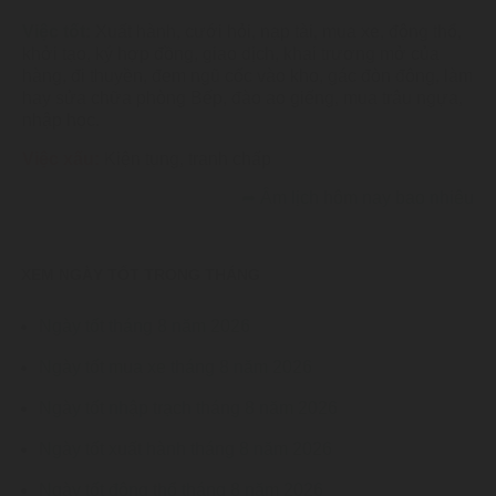
Việc tốt:
Xuất hành, cưới hỏi, nạp tài, mua xe, động thổ,
khởi tạo, ký hợp đồng, giao dịch, khai trương mở của
hàng, đi thuyền, đem ngũ cốc vào kho, gác đòn đông, làm
hay sửa chữa phòng Bếp, đào ao giếng, mua trâu ngựa,
nhập học.
Việc xấu:
Kiện tụng, tranh chấp
➦
Âm lịch hôm nay bao nhiêu
XEM NGÀY TỐT TRONG THÁNG
Ngày tốt tháng 8 năm 2026
Ngày tốt mua xe tháng 8 năm 2026
Ngày tốt nhập trạch tháng 8 năm 2026
Ngày tốt xuất hành tháng 8 năm 2026
Ngày tốt động thổ tháng 8 năm 2026