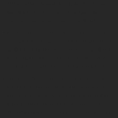
Tin vui sắp tới, cầu tài đi hướng Nam. Người xuất
hành đều bình yên, việc gặp gỡ các quan gặp nhiều
may mắn, chăn nuôi đều thuận, người đi có tin về.
Lưu tiên: Giờ Thìn (7h - 9h) và Tuất (19h - 21h)
Nghiệp khó thành, cầu tài mờ mịt, kiện cáo nên hoãn
lại. Đi hướng Nam tìm nhanh mới thấy, người đi nên
phòng ngừa cãi cọ, miệng tiếng rất tầm thường. Việc
làm chậm, làm lâu nhưng việc gì cũng chắc chắn.
Xích khấu: Giờ Tỵ (9h - 11h) và Hợi (21h - 23h)
Hay cãi cọ gây chuyện, đói kém phải phòng hoãn lại.
Phòng ngừa người nguyền rủa, tránh lây bệnh. (Nói
chung khi có việc hội họp, việc quan tranh luận…
Tránh đi vào giờ này, nếu bắt buộc phải đi thì nên giữ