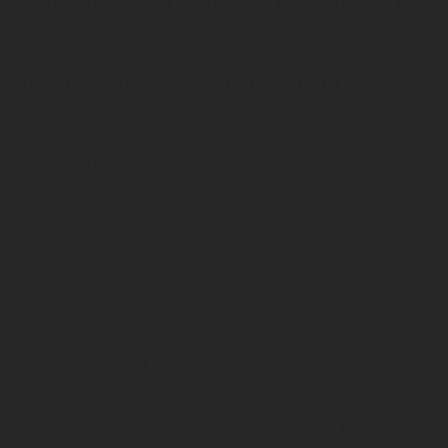
Mão (5 - 7h), Ngọ (11 - 13h), Thân (15 - 17h), Dậu (17 -
19h)
.
Tử vi tốt xấu ngày 19 tháng 7 năm 2026
NGÀY TỐT THÁNG 7 NĂM 2026
Dương lịch
Âm lịch
Tháng 7
Tháng 6 (Đủ)
19
6
Ngày
Giáp Ngọ
, Tháng
Ất Mùi
Chủ nhật
Giờ
Giáp Tý
, Tiết
Tiểu thử
Là ngày
Thiên Lao Hắc đạo
,
Trực
Bế