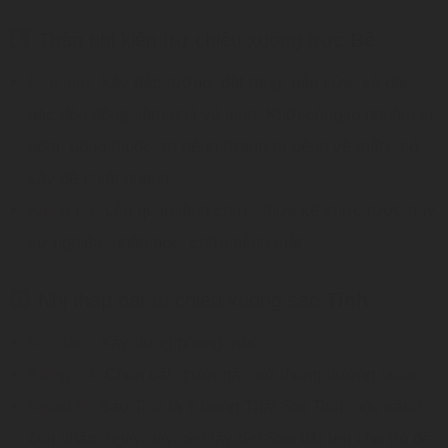
Thập nhị kiến trừ chiếu xuống trực
Bế
Nên làm:
Xây đắp tường, đặt táng, gắn cửa, kê gác,
gác đòn đông, làm nhà vệ sinh. Khởi công lò nhuộm lò
gốm, uống thuốc, trị bệnh (tránh trị bệnh về mắt), bó
cây để chiết nhánh
Kiêng cữ:
Lên quan lãnh chức, thừa kế chức tước hay
sự nghiệp, nhập học, chữa bệnh mắt
Nhị thập bát tú chiếu xuống sao
Tinh
Nên làm:
Xây dựng phòng mới.
Kiêng cữ:
Chôn cất, cưới gã, mở thông đường nước.
Ngoại lệ:
Sao Tinh là 1 trong Thất Sát Tinh, nếu sanh
con nhằm ngày này nên lấy tên Sao đặt tên cho trẻ để