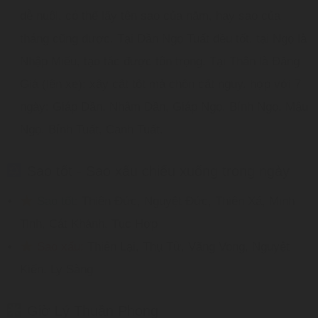
dễ nuôi, có thể lấy tên sao của năm, hay sao của
tháng cũng được. Tại Dần Ngọ Tuất đều tốt, tại Ngọ là
Nhập Miếu, tạo tác được tôn trọng. Tại Thân là Đăng
Giá (lên xe): xây cất tốt mà chôn cất nguy. hợp với 7
ngày: Giáp Dần, Nhâm Dần, Giáp Ngọ, Bính Ngọ, Mậu
Ngọ, Bính Tuất, Canh Tuất.
Sao tốt - Sao xấu chiếu xuống trong ngày
Sao tốt:
Thiên Đức, Nguyệt Đức, Thiên Xá, Minh
Tinh, Cát Khánh, Tục Hợp
Sao xấu:
Thiên Lại, Thụ Tử, Vãng Vong, Nguyệt
Kiến, Ly Sàng
Giờ Lý Thuần Phong