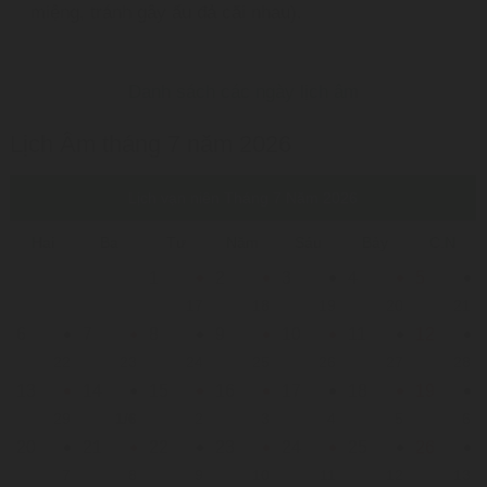
miệng, tránh gây ẩu đả cãi nhau).
Danh sách các ngày lịch âm
Lịch Âm tháng 7 năm 2026
Lịch vạn niên Tháng 7 Năm 2026
Hai
Ba
Tư
Năm
Sáu
Bảy
C.N
1
2
3
4
5
17
18
19
20
21
6
7
8
9
10
11
12
22
23
24
25
26
27
28
13
14
15
16
17
18
19
29
1/6
2
3
4
5
6
20
21
22
23
24
25
26
7
8
9
10
11
12
13