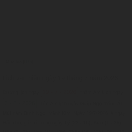
Mục lục
[
Hiện
]
Lịch vạn niên ngày 19 tháng 7 năm 2026
19 - 7 - 2026
Dương lịch ngày
nhằm Âm Lịch ngày
6 - 6 - 2026
. Tức Âm lịch ngày
Giáp Ngọ
tháng
Ất
Mùi
năm
Bính Ngọ
, mệnh Kim. Ngày 19/7/2026 là ngày
Hắc đạo, giờ tốt trong ngày
Tý (23 - 1h), Sửu (1 - 3h),