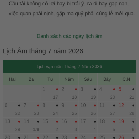
Cầu tài không có lợi hay bị trái ý, ra đi hay gạp nạn,
việc quan phải nịnh, gặp ma quỷ phải cúng lễ mới qua.
Danh sách các ngày lịch âm
Lịch Âm tháng 7 năm 2026
Lịch vạn niên Tháng 7 Năm 2026
Hai
Ba
Tư
Năm
Sáu
Bảy
C.N
1
2
3
4
5
17
18
19
20
21
6
7
8
9
10
11
12
22
23
24
25
26
27
28
13
14
15
16
17
18
19
29
1/6
2
3
4
5
6
20
21
22
23
24
25
26