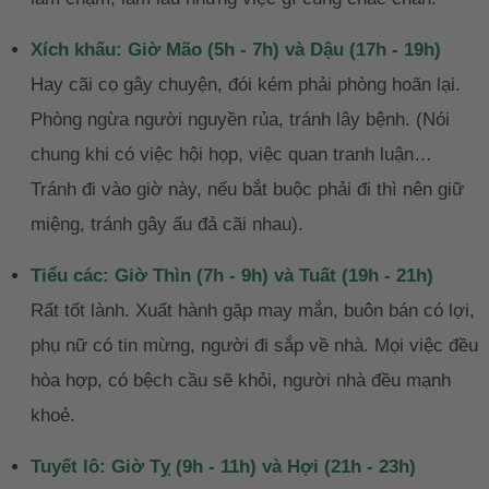
Xích khấu: Giờ Mão (5h - 7h) và Dậu (17h - 19h)
Hay cãi cọ gây chuyện, đói kém phải phòng hoãn lại.
Phòng ngừa người nguyền rủa, tránh lây bệnh. (Nói
chung khi có việc hội họp, việc quan tranh luận…
Tránh đi vào giờ này, nếu bắt buộc phải đi thì nên giữ
miệng, tránh gây ẩu đả cãi nhau).
Tiểu các: Giờ Thìn (7h - 9h) và Tuất (19h - 21h)
Rất tốt lành. Xuất hành gặp may mắn, buôn bán có lợi,
phụ nữ có tin mừng, người đi sắp về nhà. Mọi việc đều
hòa hợp, có bệch cầu sẽ khỏi, người nhà đều mạnh
khoẻ.
Tuyết lô: Giờ Tỵ (9h - 11h) và Hợi (21h - 23h)