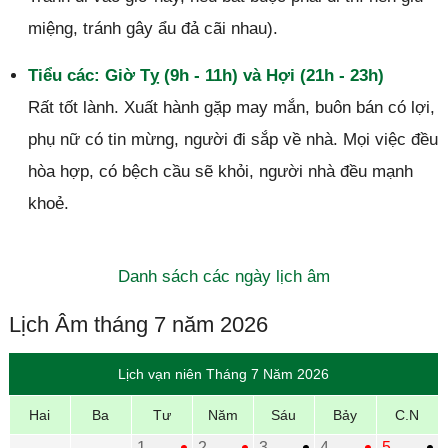
miệng, tránh gây ẩu đả cãi nhau).
Tiểu các: Giờ Tỵ (9h - 11h) và Hợi (21h - 23h)
Rất tốt lành. Xuất hành gặp may mắn, buôn bán có lợi,
phụ nữ có tin mừng, người đi sắp về nhà. Mọi việc đều
hòa hợp, có bệch cầu sẽ khỏi, người nhà đều mạnh
khoẻ.
Danh sách các ngày lịch âm
Lịch Âm tháng 7 năm 2026
Lịch vạn niên Tháng 7 Năm 2026
Hai
Ba
Tư
Năm
Sáu
Bảy
C.N
1
2
3
4
5