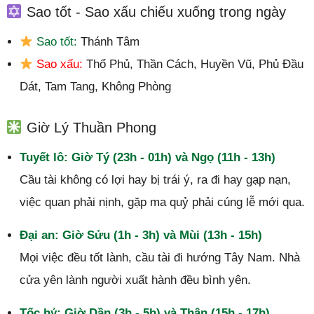
Sao tốt - Sao xấu chiếu xuống trong ngày
Sao tốt:
Thánh Tâm
Sao xấu:
Thổ Phủ, Thần Cách, Huyền Vũ, Phủ Đầu
Dát, Tam Tang, Không Phòng
Giờ Lý Thuần Phong
Tuyết lô: Giờ Tý (23h - 01h) và Ngọ (11h - 13h)
Cầu tài không có lợi hay bị trái ý, ra đi hay gạp nạn,
việc quan phải nịnh, gặp ma quỷ phải cúng lễ mới qua.
Đại an: Giờ Sửu (1h - 3h) và Mùi (13h - 15h)
Mọi việc đều tốt lành, cầu tài đi hướng Tây Nam. Nhà
cửa yên lành người xuất hành đều bình yên.
Tốc hỷ: Giờ Dần (3h - 5h) và Thân (15h - 17h)