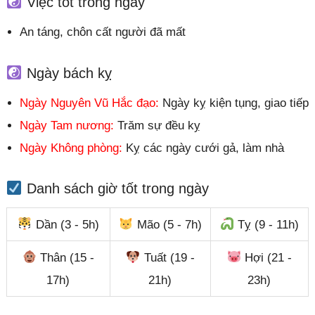
Việc tốt trong ngày
An táng, chôn cất người đã mất
Ngày bách kỵ
Ngày Nguyên Vũ Hắc đạo:
Ngày kỵ kiện tụng, giao tiếp
Ngày Tam nương:
Trăm sự đều kỵ
Ngày Không phòng:
Kỵ các ngày cưới gả, làm nhà
Danh sách giờ tốt trong ngày
Dần (3 - 5h)
Mão (5 - 7h)
Tỵ (9 - 11h)
Thân (15 -
Tuất (19 -
Hợi (21 -
17h)
21h)
23h)