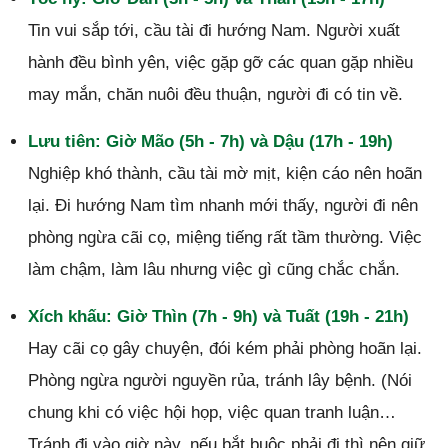
Tin vui sắp tới, cầu tài đi hướng Nam. Người xuất
hành đều bình yên, việc gặp gỡ các quan gặp nhiều
may mắn, chăn nuôi đều thuận, người đi có tin về.
Lưu tiên: Giờ Mão (5h - 7h) và Dậu (17h - 19h)
Nghiệp khó thành, cầu tài mờ mịt, kiện cáo nên hoãn
lại. Đi hướng Nam tìm nhanh mới thấy, người đi nên
phòng ngừa cãi cọ, miệng tiếng rất tầm thường. Việc
làm chậm, làm lâu nhưng việc gì cũng chắc chắn.
Xích khấu: Giờ Thìn (7h - 9h) và Tuất (19h - 21h)
Hay cãi cọ gây chuyện, đói kém phải phòng hoãn lại.
Phòng ngừa người nguyền rủa, tránh lây bệnh. (Nói
chung khi có việc hội họp, việc quan tranh luận…
Tránh đi vào giờ này, nếu bắt buộc phải đi thì nên giữ